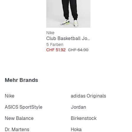
Nike
Club Basketball Jogger
5 Farben
Preis
Originalpreis
CHF 51.92
CHF 64.90
Mehr Brands
Nike
adidas Originals
ASICS SportStyle
Jordan
New Balance
Birkenstock
Dr. Martens
Hoka