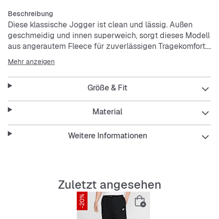
Beschreibung
Diese klassische Jogger ist clean und lässig. Außen
geschmeidig und innen superweich, sorgt dieses Modell
aus angerautem Fleece für zuverlässigen Tragekomfort.
Mehr anzeigen
Die Standardpassform bietet ein relaxtes Tragegefühl an
Gesäß und Oberschenkeln. Die leicht schmal
Größe & Fit
zulaufenden Beine sind mit gerippten, ca. 7,5 cm langen
Bündchen versehen.
Ein elastischer Bund und der runde, äußere Kordelzug
Material
sorgen für eine bequeme, individuelle Passform an der
Taille.
Weitere Informationen
Die Leistentasche mit Druckknopfverschluss auf der
Hinterseite und die Taschen für die Hände eignen sich
zur Aufbewahrung der meisten Smartphones.
Zuletzt angesehen
-20%