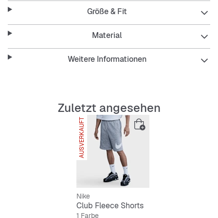
Gesäß und Oberschenkeln.
Größe & Fit
Mit dem elastischen Bund und dem Kordelzug außen
kannst du die Passform an der Taille individuell
einstellen und alles sitzt bequem.
Material
Die Tasche hinten und die Seitentaschen bieten Platz für
die meisten Smartphones.
Weitere Informationen
Zuletzt angesehen
AUSVERKAUFT
Nike
Club Fleece Shorts
1 Farbe