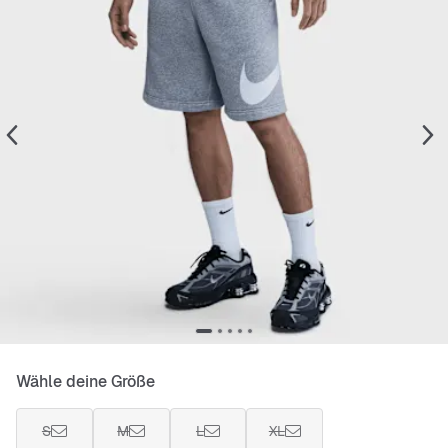
Wähle deine Größe
S
M
L
XL