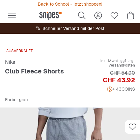
Back to School - jetzt shoppen!
Schneller Versand mit der Post
AUSVERKAUFT
inkl. Mwst., ggf. zzgl.
Nike
Versandkosten
Club Fleece Shorts
Originalpreis
CHF 54.90
Preis
CHF 43.92
+ 43
COINS
Farbe
: grau