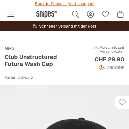
Back to School - jetzt shoppen!
Schneller Versand mit der Post
inkl. Mwst., ggf. zzgl.
Nike
Versandkosten
Club Unstructured
Preis
CHF 29.90
Futura Wash Cap
+ 29
COINS
Farbe
: schwarz