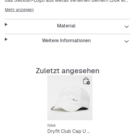
das Swoosh-Logo aus Metall verleihen deinem Look ein
klares Finish. Schweißableitende Technologie sorgt für
Mehr anzeigen
kühlen Tragekomfort, während du das Beste aus
warmem, sonnigem Wetter machst.
Material
Alle Club-Caps sorgen mit mittlerer Höhe den ganzen
Tag für Style.
Weitere Informationen
Die Nike Dri-FIT-Technologie leitet Schweiß von der Haut
ab, wodurch er schneller verdunstet, und ermöglicht so
trockenen Tragekomfort.
Das Twill-Material sorgt für ein leichtes, geschmeidiges
Zuletzt angesehen
Tragegefühl.
Die Metallklammer mit Swoosh-Branding ermöglicht
eine verstellbare Passform.
Nike
Dryfit Club Cap U CB Swoosh