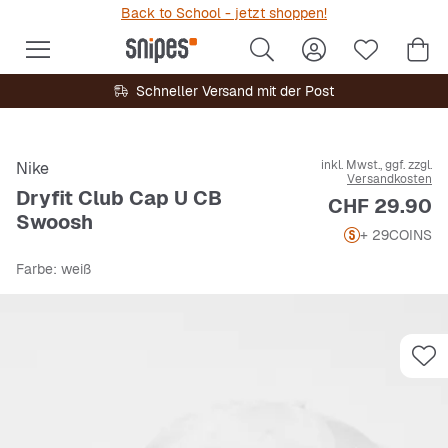
Back to School - jetzt shoppen!
Schneller Versand mit der Post
inkl. Mwst., ggf. zzgl.
Nike
Versandkosten
Dryfit Club Cap U CB
Preis
CHF 29.90
Swoosh
+ 29
COINS
Farbe
: weiß