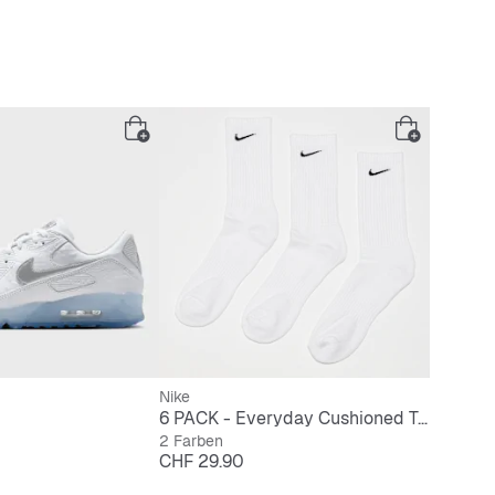
Nike
6 PACK - Everyday Cushioned Training Crew Socks
2 Farben
Preis
CHF 29.90