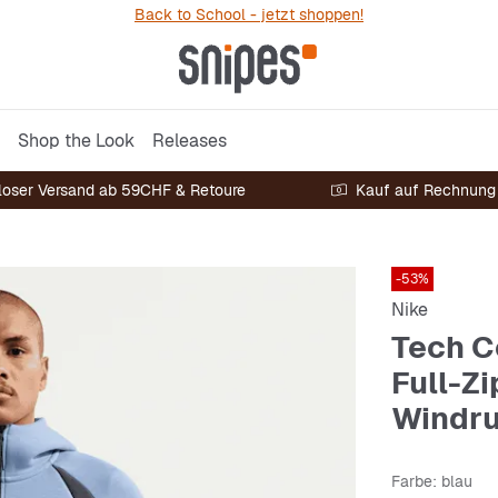
Back to School - jetzt shoppen!
Shop the Look
Releases
loser Versand ab 59CHF & Retoure
Kauf auf Rechnung
-53%
Nike
Tech C
Full-Zi
Windru
Farbe
: blau