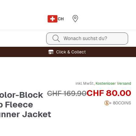
CH
Wonach suchst du?
Click & Collect
inkl. MwSt.,
Kostenloser Versand
Preis
CHF 80.00
Originalpreis
CHF 169.90
olor-Block
p Fleece
+ 80
COINS
nner Jacket