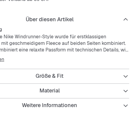
Über diesen Artikel
g
e Nike Windrunner-Style wurde für erstklassigen
 mit geschmeidigem Fleece auf beiden Seiten kombiniert.
mbiniert eine relaxte Passform mit technischen Details, wie
ure-Tech-Tasche mit verstärktem Besatz am Ärmel und
en
ng an Saum und Bündchen.
Größe & Fit
Material
Weitere Informationen