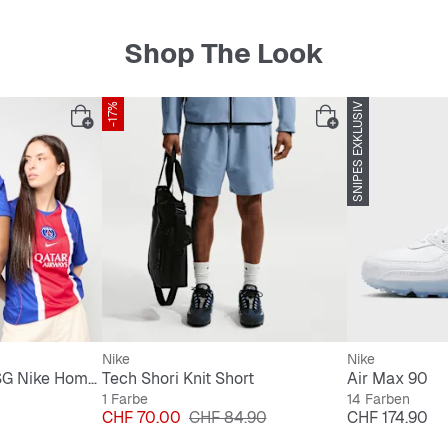
Shop The Look
-17%
SNIPES EXKLUSIV
Nike
Nike
Neves / No. 87 / PSG Nike Home Stadium 2026/27
Tech Shori Knit Short
Air Max 90
1 Farbe
14 Farben
Preis
Originalpreis
Preis
CHF 70.00
CHF 84.90
CHF 174.90