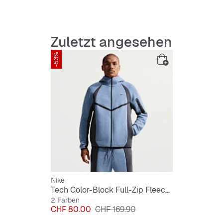
Zuletzt angesehen
-53%
Nike
Tech Color-Block Full-Zip Fleece Windrunner Jacket
2 Farben
Preis
Originalpreis
CHF 80.00
CHF 169.90