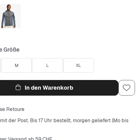
e Größe
M
L
XL
In den Warenkorb
se Retoure
it der Post. Bis 17 Uhr bestellt, morgen geliefert (Mo bis
ser Versand ab 59 CHF