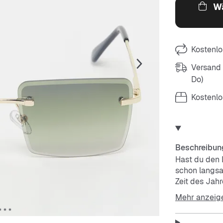
Wä
Kostenlo
Versand m
Do)
Kostenlo
Beschreibun
Hast du den 
schon langsa
Zeit des Jahr
chillige Acce
Mehr anzeig
den du brauc
Eyecatcher u