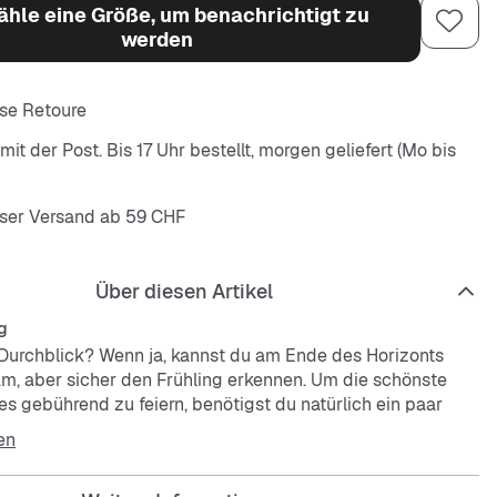
hle eine Größe, um benachrichtigt zu
werden
se Retoure
it der Post. Bis 17 Uhr bestellt, morgen geliefert (Mo bis
ser Versand ab 59 CHF
Über diesen Artikel
g
Durchblick? Wenn ja, kannst du am Ende des Horizonts
m, aber sicher den Frühling erkennen. Um die schönste
es gebührend zu feiern, benötigst du natürlich ein paar
ssoires. Diese Glasses von SNIPES verleihen dir den Drip,
en
hst, um alle Blicke auf dich zu ziehen. Werde selbst zum
nd mach dich ready für den Sunshine!