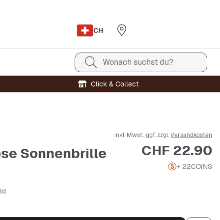
CH
Wonach suchst du?
Click & Collect
inkl. Mwst., ggf. zzgl.
Versandkosten
Preis
CHF 22.90
se Sonnenbrille
+ 22
COINS
ld