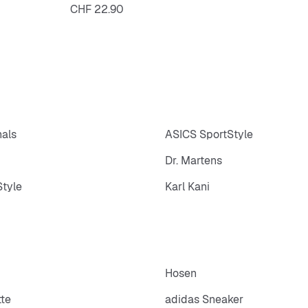
Preis
CHF 22.90
nals
ASICS SportStyle
Dr. Martens
tyle
Karl Kani
Hosen
tte
adidas Sneaker