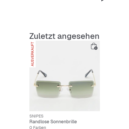
Features
:
Hohe Ve
Zuletzt angesehen
Festes 
Bunte G
AUSVERKAUFT
100% U
SNIPES
Randlose Sonnenbrille
0 Farben