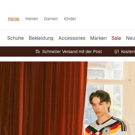
Home
Herren
Damen
Kinder
Schuhe
Bekleidung
Accessoires
Marken
Sale
Neu
Schneller Versand mit der Post
Kosten