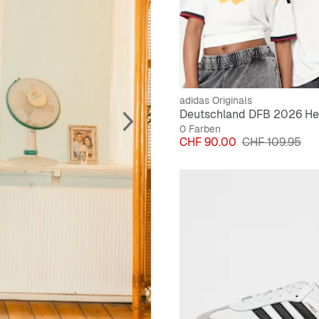
adidas Originals
Deutschland DFB 2026 Hei
0 Farben
Preis
Originalpreis
CHF 90.00
CHF 109.95