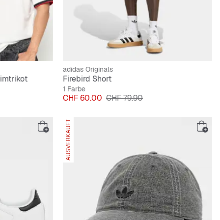
adidas Originals
mtrikot
Firebird Short
1 Farbe
Preis
Originalpreis
CHF 60.00
CHF 79.90
AUSVERKAUFT