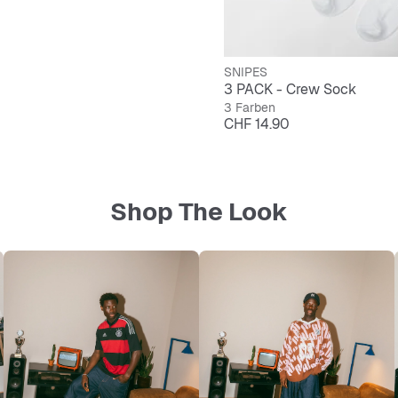
SNIPES
3 PACK - Crew Sock
3 Farben
Preis
CHF 14.90
Shop The Look