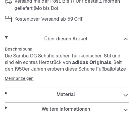
Versand mit der Post. Bis 17 Uhr bestellt, morgen
geliefert (Mo bis Do)
Kostenloser Versand ab 59 CHF
Über diesen Artikel
Beschreibung
Die Samba OG Schuhe stehen für ikonischen Stil und
sind ein echtes Herzstück von
adidas Originals
. Seit
den 1950er Jahren erobern diese Schuhe Fußballplätze
und Skateparks und haben sich eine treue Fangemeinde
Mehr anzeigen
aufgebaut. Mit ihrem Obermaterial aus hochwertigem
Leder und der bekannten Wildleder-Zehe bieten sie eine
Material
zeitlose Silhouette, die nie aus der Mode kommt.
Die Samba OG Schuhe für Kinder und Teens bestehen
Weitere Informationen
aus beschichtetem Leder und Synthetikfutter, das für
Langlebigkeit und Komfort bei den täglichen Abenteuern
sorgt. Die Außensohle aus Naturgummi bietet