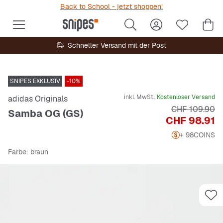
Back to School - jetzt shoppen!
Schneller Versand mit der Post
SNIPES EXKLUSIV
-10%
inkl. MwSt.,
Kostenloser Versand
adidas Originals
Originalpreis
CHF 109.90
Samba OG (GS)
Preis
CHF 98.91
+ 98
COINS
Farbe
: braun