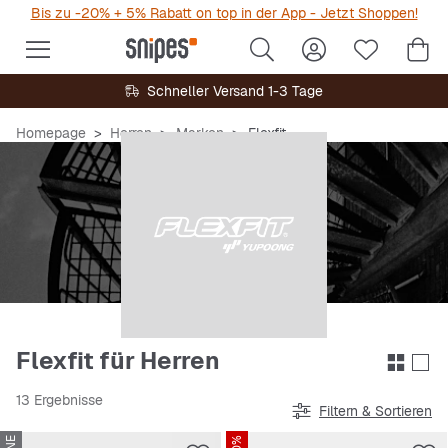
Bis zu -20% + 5% Rabatt on top in der App - Jetzt Shoppen!
Schneller Versand 1-3 Tage
Homepage
Herren
Marken
Flexfit
Flexfit für Herren
13 Ergebnisse
Filtern & Sortieren