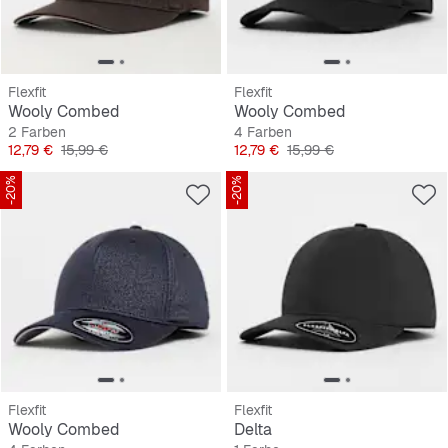
Flexfit
Flexfit
Wooly Combed
Wooly Combed
2 Farben
4 Farben
Preis
Originalpreis
Preis
Originalpreis
12,79 €
15,99 €
12,79 €
15,99 €
-20%
-20%
Flexfit
Flexfit
Wooly Combed
Delta