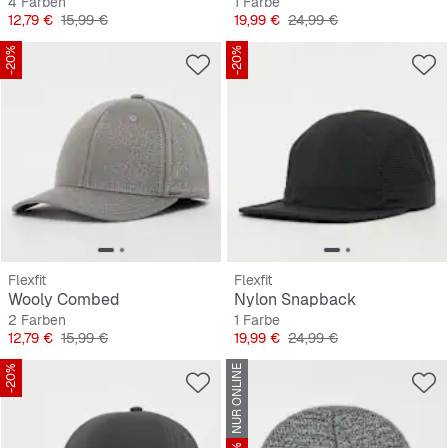
4 Farben
1 Farbe
Preis
Originalpreis
Preis
Originalpreis
12,79 €
15,99 €
19,99 €
24,99 €
-20%
-20%
Flexfit
Flexfit
Wooly Combed
Nylon Snapback
2 Farben
1 Farbe
Preis
Originalpreis
Preis
Originalpreis
12,79 €
15,99 €
19,99 €
24,99 €
-20%
NUR ONLINE