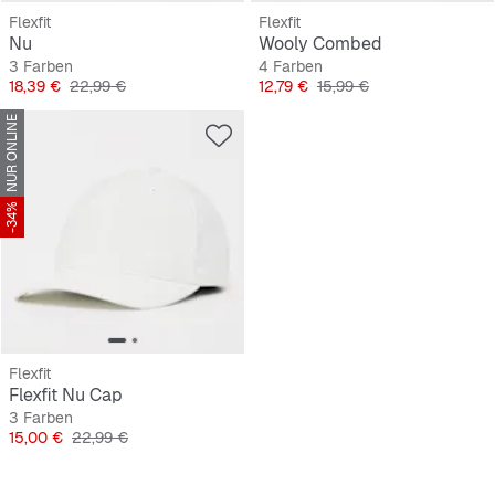
Flexfit
Flexfit
Nu
Wooly Combed
3 Farben
4 Farben
Preis
Originalpreis
Preis
Originalpreis
18,39 €
22,99 €
12,79 €
15,99 €
NUR ONLINE
-34%
Flexfit
Flexfit Nu Cap
3 Farben
Preis
Originalpreis
15,00 €
22,99 €