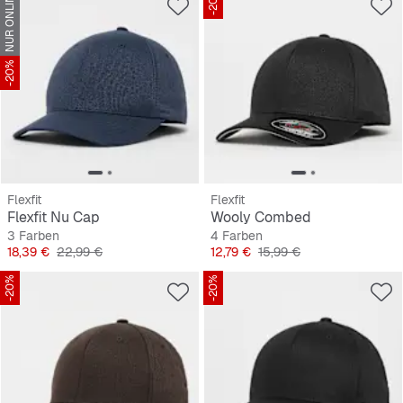
NUR ONLINE
-20%
-20%
Flexfit
Flexfit
Flexfit Nu Cap
Wooly Combed
3 Farben
4 Farben
Preis
Originalpreis
Preis
Originalpreis
18,39 €
22,99 €
12,79 €
15,99 €
-20%
-20%