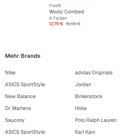
Flexfit
Wooly Combed
4 Farben
Preis
Originalpreis
12,79 €
15,99 €
Mehr Brands
Nike
adidas Originals
ASICS SportStyle
Jordan
New Balance
Birkenstock
Dr. Martens
Hoka
Saucony
Polo Ralph Lauren
ASICS SportStyle
Karl Kani