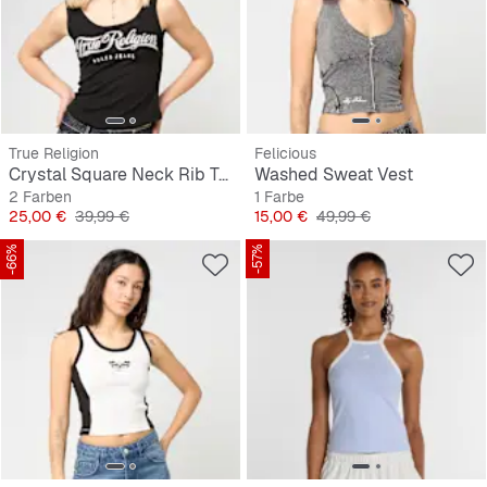
True Religion
Felicious
Crystal Square Neck Rib Tank
Washed Sweat Vest
2 Farben
1 Farbe
Preis
Originalpreis
Preis
Originalpreis
25,00 €
39,99 €
15,00 €
49,99 €
-66%
-57%