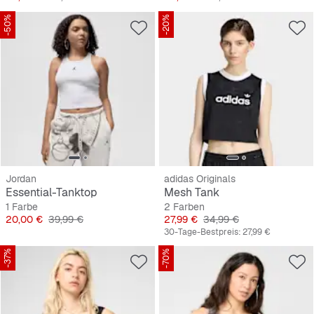
-50%
-20%
Jordan
adidas Originals
Essential-Tanktop
Mesh Tank
1 Farbe
2 Farben
Preis
Originalpreis
Preis
Originalpreis
20,00 €
39,99 €
27,99 €
34,99 €
30-Tage-Bestpreis:
27,99 €
-37%
-70%