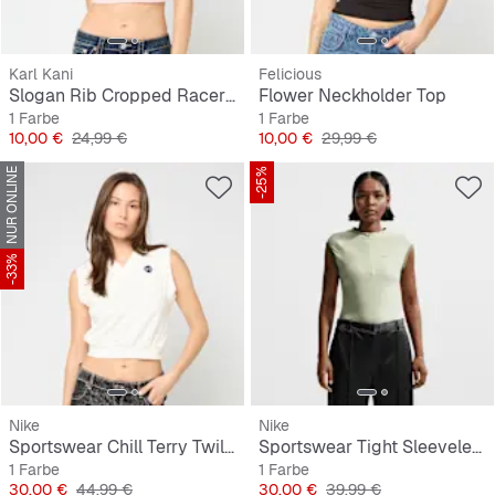
Karl Kani
Felicious
Slogan Rib Cropped Racer Top
Flower Neckholder Top
1 Farbe
1 Farbe
Preis
Originalpreis
Preis
Originalpreis
10,00 €
24,99 €
10,00 €
29,99 €
NUR ONLINE
-25%
-33%
Nike
Nike
Sportswear Chill Terry Twill Tank
Sportswear Tight Sleeveless 1/4-Zip Top
1 Farbe
1 Farbe
Preis
Originalpreis
Preis
Originalpreis
30,00 €
44,99 €
30,00 €
39,99 €