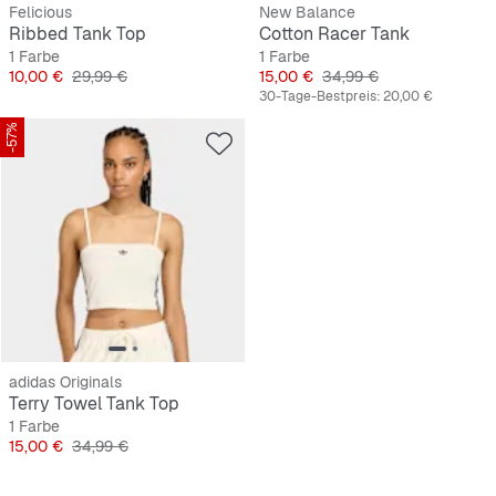
Felicious
New Balance
Ribbed Tank Top
Cotton Racer Tank
1 Farbe
1 Farbe
Preis
Originalpreis
Preis
Originalpreis
10,00 €
29,99 €
15,00 €
34,99 €
30-Tage-Bestpreis:
20,00 €
-57%
adidas Originals
Terry Towel Tank Top
1 Farbe
Preis
Originalpreis
15,00 €
34,99 €