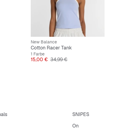
New Balance
Cotton Racer Tank
1 Farbe
Preis
Originalpreis
15,00 €
34,99 €
nals
SNIPES
On