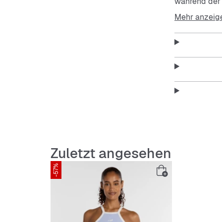
während der S
dich luftig u
Mehr anzeig
macht es zum
Features:
Eng anl
Elastis
Ärmello
Zuletzt angesehen
Pflegel
-57%
Atmungs