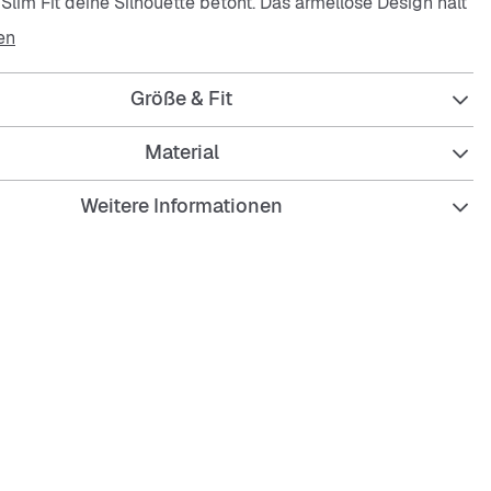
lim Fit deine Silhouette betont. Das ärmellose Design hält
nd die pflegeleichte, atmungsaktive und elastische Qualität
en
 idealen Begleiter.
Größe & Fit
Material
Weitere Informationen
iegende Slim Fit Passform
cher Halsausschnitt für Komfort
s für maximale Bewegungsfreiheit
eicht und strapazierfähig
aktiv und elastisch