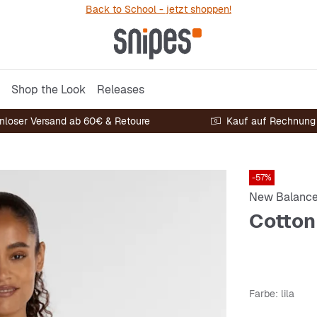
Back to School - jetzt shoppen!
Shop the Look
Releases
nloser Versand ab 60€ & Retoure
Kauf auf Rechnung
-57%
New Balanc
Cotton
Farbe
: lila