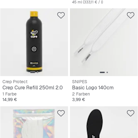
45 ml (333,11 € / l)
Crep Protect
SNIPES
Crep Cure Refill 250ml 2.0
Basic Logo 140cm
1 Farbe
2 Farben
Preis
Preis
14,99 €
3,99 €