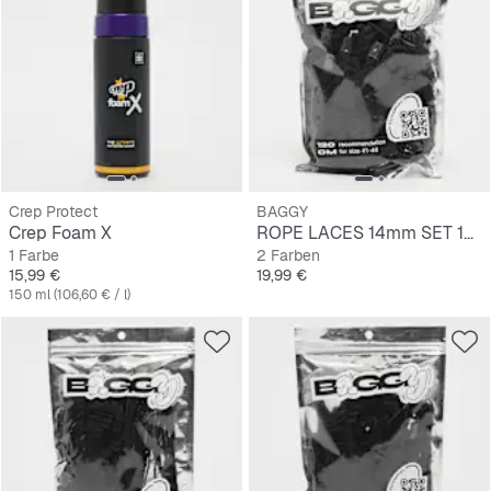
Crep Protect
BAGGY
Crep Foam X
ROPE LACES 14mm SET 120cm
1 Farbe
2 Farben
Preis
Preis
15,99 €
19,99 €
150 ml (106,60 € / l)