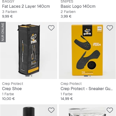
BAGGY
SNIPES
Fat Laces 2 Layer 140cm
Basic Logo 140cm
3 Farben
2 Farben
Preis
Preis
9,99 €
3,99 €
NUR ONLINE
Crep Protect
Crep Protect
Crep Shoe
Crep Protect - Sneaker Guards 3.0
1 Farbe
1 Farbe
Preis
Preis
10,00 €
14,99 €