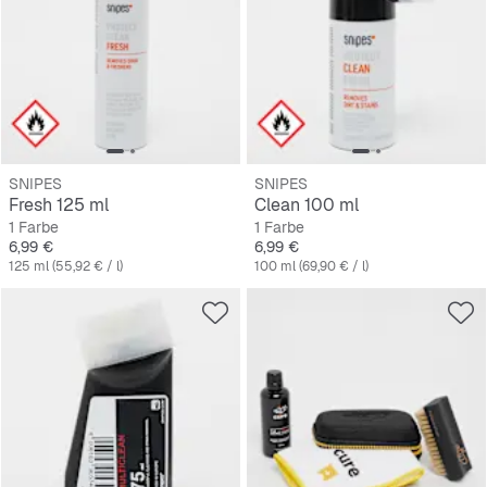
SNIPES
SNIPES
Fresh 125 ml
Clean 100 ml
1 Farbe
1 Farbe
Preis
Preis
6,99 €
6,99 €
125 ml (55,92 € / l)
100 ml (69,90 € / l)