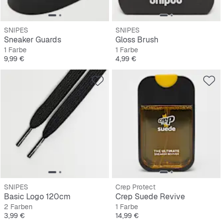
SNIPES
SNIPES
Sneaker Guards
Gloss Brush
1 Farbe
1 Farbe
Preis
Preis
9,99 €
4,99 €
SNIPES
Crep Protect
Basic Logo 120cm
Crep Suede Revive
2 Farben
1 Farbe
Preis
Preis
3,99 €
14,99 €