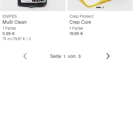
SNIPES
Crep Protect
Multi Clean
Crep Cure
1 Farbe
1 Farbe
Preis
Preis
5,99 €
19,99 €
75 ml (79,87 € / l)
Seite
von
1
3