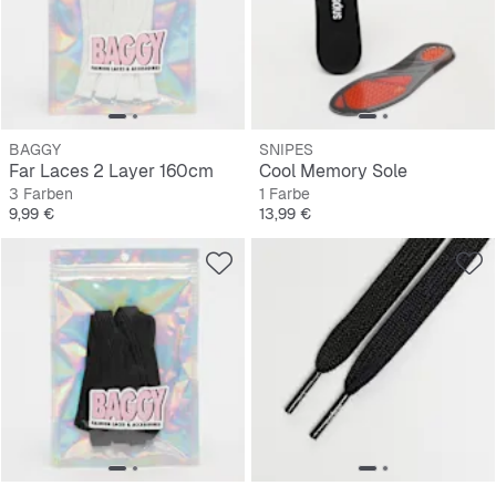
BAGGY
SNIPES
Far Laces 2 Layer 160cm
Cool Memory Sole
3 Farben
1 Farbe
Preis
Preis
9,99 €
13,99 €