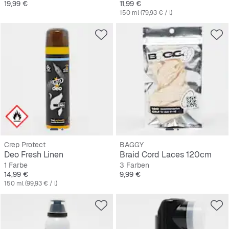
Preis
Preis
19,99 €
11,99 €
150 ml (79,93 € / l)
Crep Protect
BAGGY
Deo Fresh Linen
Braid Cord Laces 120cm
1 Farbe
3 Farben
Preis
Preis
14,99 €
9,99 €
150 ml (99,93 € / l)