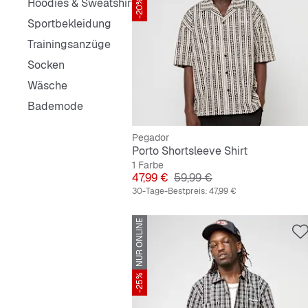
Hoodies & Sweatshirts
-20%
Sportbekleidung
Trainingsanzüge
Socken
Wäsche
Bademode
Pegador
Porto Shortsleeve Shirt
1 Farbe
Preis
Originalpreis
47,99 €
59,99 €
30-Tage-Bestpreis:
47,99 €
NUR ONLINE
-25%