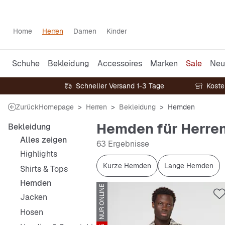
Home
Herren
Damen
Kinder
Schuhe
Bekleidung
Accessoires
Marken
Sale
Neu
Schneller Versand 1-3 Tage
Koste
Zurück
Homepage
Herren
Bekleidung
Hemden
Hemden für Herre
Bekleidung
Alles zeigen
63 Ergebnisse
Highlights
Kurze Hemden
Lange Hemden
Shirts & Tops
Hemden
NUR ONLINE
Jacken
Hosen