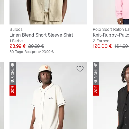
Burocs
Polo Sport Ralph L
Linen Blend Short Sleeve Shirt
Knit-Rugby-Pull
1 Farbe
2 Farben
Preis
Originalpreis
Preis
Origina
23,99 €
29,99 €
120,00 €
164,99
30-Tage-Bestpreis:
23,99 €
NUR ONLINE
NUR ONLINE
-20%
-20%