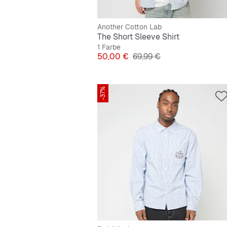
Another Cotton Lab
The Short Sleeve Shirt
1 Farbe
Preis
Originalpreis
50,00 €
69,99 €
-37%