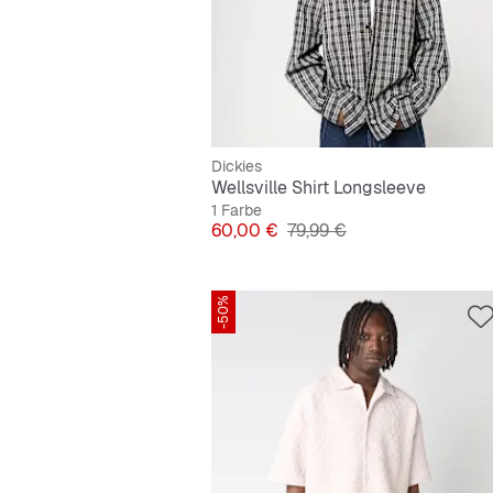
Dickies
Wellsville Shirt Longsleeve
1 Farbe
Preis
Originalpreis
60,00 €
79,99 €
-50%