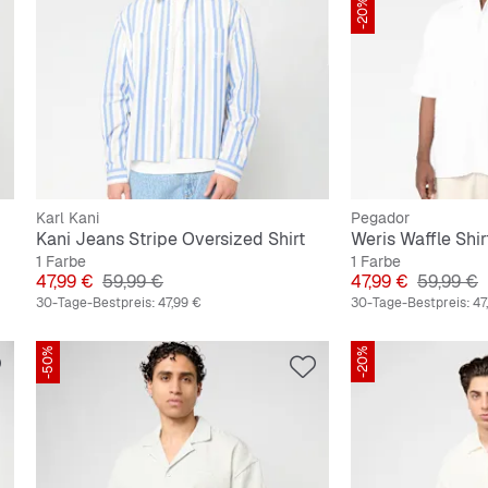
-20%
Karl Kani
Pegador
Kani Jeans Stripe Oversized Shirt
Weris Waffle Shir
1 Farbe
1 Farbe
Preis
Originalpreis
Preis
Originalp
47,99 €
59,99 €
47,99 €
59,99 €
30-Tage-Bestpreis:
47,99 €
30-Tage-Bestpreis:
47
-50%
-20%