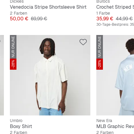
Dickies
Burocs
Venedocia Stripe Shortsleeve Shirt
Crochet Striped S
2 Farben
1 Farbe
Preis
Originalpreis
Preis
Original
50,00 €
69,99 €
35,99 €
44,99 €
30-Tage-Bestpreis:
35
NUR ONLINE
NUR ONLINE
-28%
-28%
Umbro
New Era
Boxy Shirt
2 Farben
2 Farben