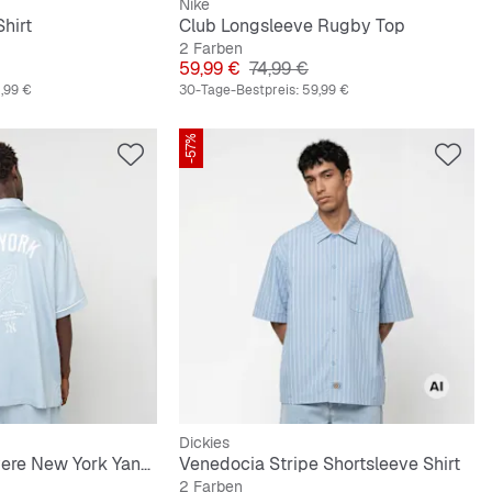
Nike
hirt
Club Longsleeve Rugby Top
2 Farben
preis
Preis
Originalpreis
59,99 €
74,99 €
,99 €
30-Tage-Bestpreis:
59,99 €
-57%
Dickies
MLB Graphic Revere New York Yankees Shirt
Venedocia Stripe Shortsleeve Shirt
2 Farben