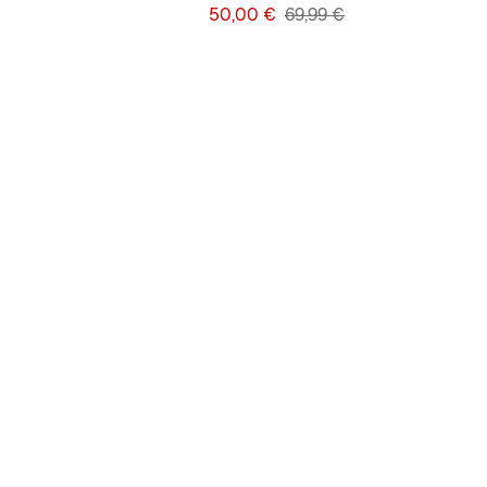
Preis
Originalpreis
50,00 €
69,99 €