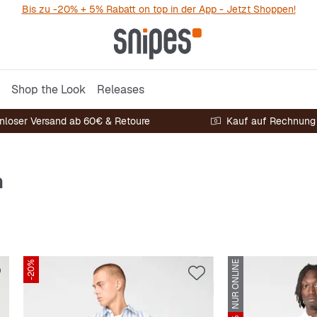
Bis zu -20% + 5% Rabatt on top in der App - Jetzt Shoppen!
Shop the Look
Releases
nloser Versand ab 60€ & Retoure
Kauf auf Rechnung
n
-20%
NUR ONLINE