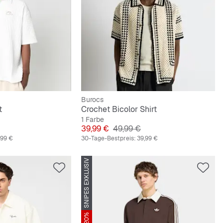
Burocs
t
Crochet Bicolor Shirt
1 Farbe
reis
Preis
Originalpreis
39,99 €
49,99 €
,99 €
30-Tage-Bestpreis:
39,99 €
SNIPES EXKLUSIV
-20%