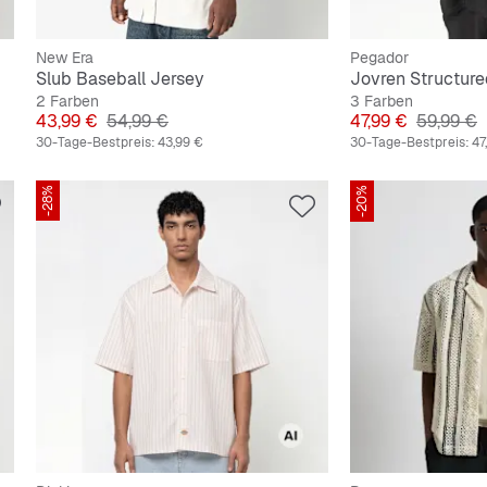
New Era
Pegador
Slub Baseball Jersey
Jovren Structure
2 Farben
3 Farben
Preis
Originalpreis
Preis
Originalp
43,99 €
54,99 €
47,99 €
59,99 €
30-Tage-Bestpreis:
43,99 €
30-Tage-Bestpreis:
47
-28%
-20%