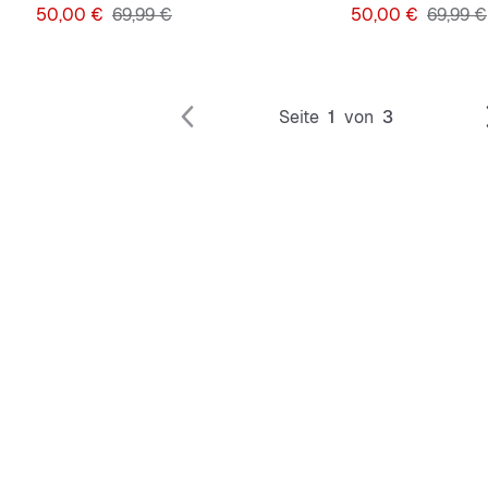
Preis
Originalpreis
Preis
Origina
50,00 €
69,99 €
50,00 €
69,99 €
Seite
1
von
3