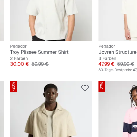
Pegador
Pegador
Troy Plissee Summer Shirt
Jovren Structure
2 Farben
3 Farben
Preis
Originalpreis
Preis
Originalp
30,00 €
59,99 €
47,99 €
59,99 €
30-Tage-Bestpreis:
47
-20%
-27%