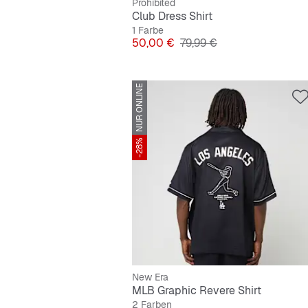
Prohibited
Club Dress Shirt
1 Farbe
Preis
Originalpreis
50,00 €
79,99 €
NUR ONLINE
-28%
New Era
MLB Graphic Revere Shirt
2 Farben