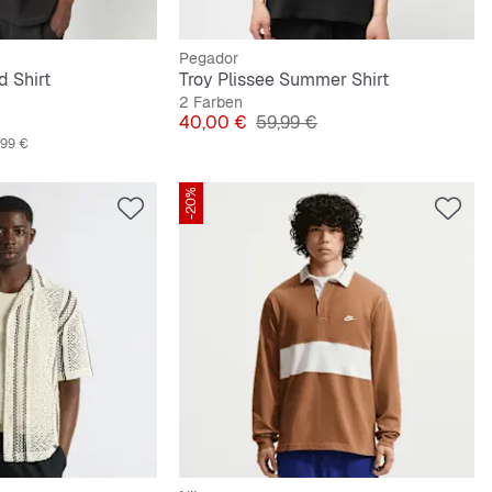
Pegador
d Shirt
Troy Plissee Summer Shirt
2 Farben
reis
Preis
Originalpreis
40,00 €
59,99 €
,99 €
-20%