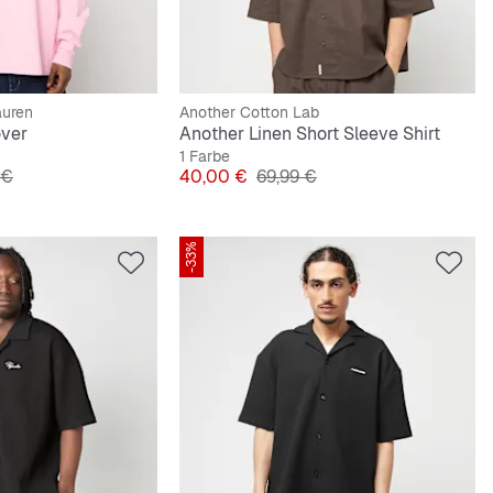
auren
Another Cotton Lab
over
Another Linen Short Sleeve Shirt
1 Farbe
lpreis
Preis
Originalpreis
 €
40,00 €
69,99 €
-33%