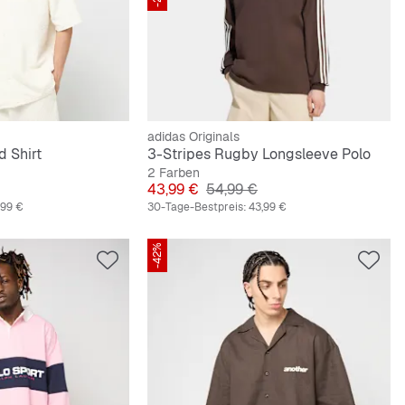
adidas Originals
d Shirt
3-Stripes Rugby Longsleeve Polo
2 Farben
reis
Preis
Originalpreis
43,99 €
54,99 €
,99 €
30-Tage-Bestpreis:
43,99 €
-42%