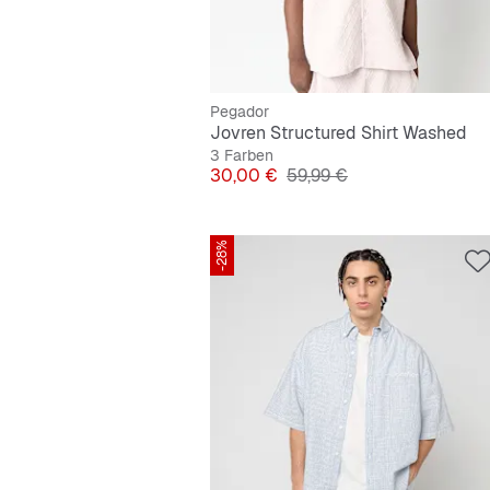
Pegador
Jovren Structured Shirt Washed
3 Farben
Preis
Originalpreis
30,00 €
59,99 €
-28%