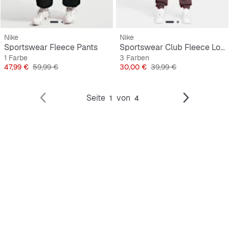
Nike
Nike
Sportswear Fleece Pants
Sportswear Club Fleece Loose Pants
1 Farbe
3 Farben
Preis
Originalpreis
Preis
Originalpreis
47,99 €
59,99 €
30,00 €
39,99 €
Seite
von
1
4