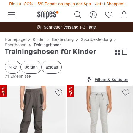
Bis zu -20% + 5% Rabatt on top in der App - Jetzt Shoppen!
Schneller Versand 1-3 Tage
Homepage
Kinder
Bekleidung
Sportbekleidung
Sporthosen
Trainingshosen
Trainingshosen für Kinder
Nike
Jordan
adidas
74 Ergebnisse
Filtern & Sortieren
-20%
-20%