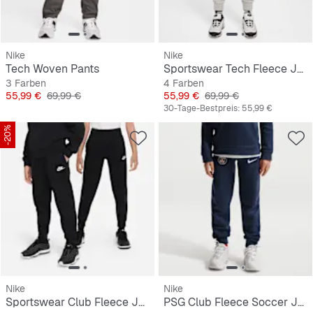
Nike
Nike
Tech Woven Pants
Sportswear Tech Fleece Jogger
3 Farben
4 Farben
Preis
Originalpreis
Preis
Originalpreis
55,99 €
69,99 €
55,99 €
69,99 €
30-Tage-Bestpreis:
55,99 €
-20%
Nike
Nike
Sportswear Club Fleece Jogger
PSG Club Fleece Soccer Joggers