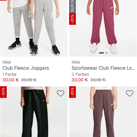
NUR ONLINE
-25%
Nike
Nike
Club Fleece Joggers
Sportswear Club Fleece Loose Pant
1 Farbe
3 Farben
Preis
Originalpreis
Preis
Originalpreis
30,00 €
39,99 €
30,00 €
39,99 €
-20%
-25%