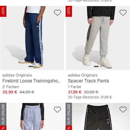
30-Tage-Bestpreis:
31,99 €
-20%
-20%
adidas Originals
adidas Originals
Firebird Loose Trainingshose
Spacer Track Pants
2 Farben
1 Farbe
Preis
Originalpreis
Preis
Originalpreis
35,99 €
44,99 €
31,99 €
39,99 €
30-Tage-Bestpreis:
31,99 €
NUR ONLINE
NUR ONLINE