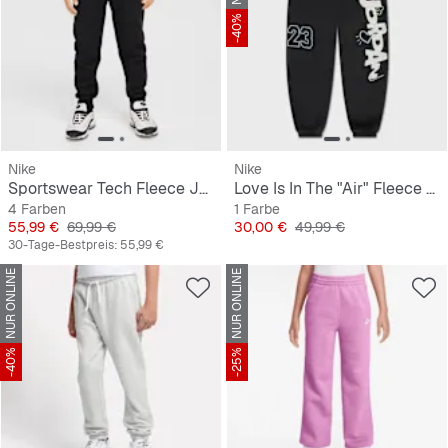
-40%
Nike
Nike
Sportswear Tech Fleece Jogger
Love Is In The "Air" Fleece Pant
4 Farben
1 Farbe
Preis
Originalpreis
Preis
Originalpreis
55,99 €
69,99 €
30,00 €
49,99 €
30-Tage-Bestpreis:
55,99 €
NUR ONLINE
NUR ONLINE
-40%
-25%