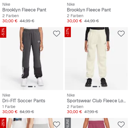
Nike
Nike
Brooklyn Fleece Pant
Brooklyn Fleece Pant
2 Farben
2 Farben
Preis
Originalpreis
Preis
Originalpreis
30,00 €
44,99 €
30,00 €
44,99 €
-53%
-37%
Nike
Nike
Dri-FIT Soccer Pants
Sportswear Club Fleece Loose Graphic Pant
1 Farbe
2 Farben
Preis
Originalpreis
Preis
Originalpreis
30,00 €
64,99 €
30,00 €
47,99 €
-25%