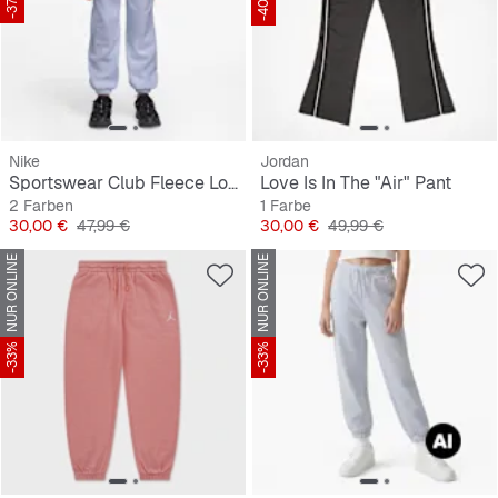
-37%
-40%
Nike
Jordan
Sportswear Club Fleece Loose Graphic Pant
Love Is In The "Air" Pant
2 Farben
1 Farbe
Preis
Originalpreis
Preis
Originalpreis
30,00 €
47,99 €
30,00 €
49,99 €
NUR ONLINE
NUR ONLINE
-33%
-33%