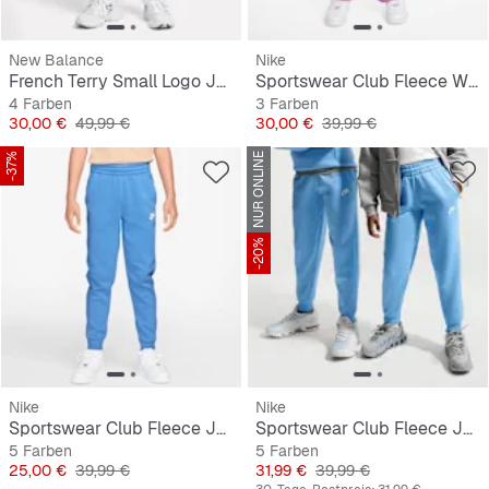
New Balance
Nike
French Terry Small Logo Jogger
Sportswear Club Fleece Wide-Leg Low Brand Read Pant
4 Farben
3 Farben
Preis
Originalpreis
Preis
Originalpreis
30,00 €
49,99 €
30,00 €
39,99 €
-37%
NUR ONLINE
-20%
Nike
Nike
Sportswear Club Fleece Joggers
Sportswear Club Fleece Jogger
5 Farben
5 Farben
Preis
Originalpreis
Preis
Originalpreis
25,00 €
39,99 €
31,99 €
39,99 €