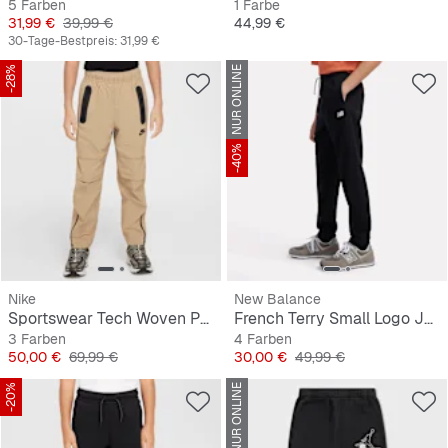
5 Farben
1 Farbe
Preis
Originalpreis
Preis
31,99 €
39,99 €
44,99 €
30-Tage-Bestpreis:
31,99 €
-28%
NUR ONLINE
-40%
Nike
New Balance
Sportswear Tech Woven Pants
French Terry Small Logo Jogger
3 Farben
4 Farben
Preis
Originalpreis
Preis
Originalpreis
50,00 €
69,99 €
30,00 €
49,99 €
-20%
NUR ONLINE