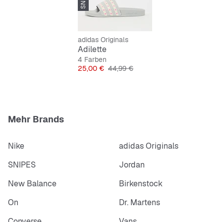
-44%
adidas Originals
Adilette
4 Farben
Preis
Originalpreis
25,00 €
44,99 €
Mehr Brands
Nike
adidas Originals
SNIPES
Jordan
New Balance
Birkenstock
On
Dr. Martens
Converse
Vans