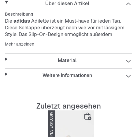
Über diesen Artikel
Beschreibung
Die
adidas
Adilette ist ein Must-have für jeden Tag.
Diese Schlappe überzeugt nach wie vor mit lässigem
Style. Das Slip-On-Design ermöglicht außerdem
einfaches An- und Ausziehen. Die Herzchen auf den 3-
Mehr anzeigen
Streifen sorgen für einen süßen Touch.
Material
Features:
Reguläre Passform
Weitere Informationen
Slip-On-Design
Synthetik-Obermaterial
Textilfutter
Synthetik-Außensohle
Zuletzt angesehen
SNIPES EXKLUSIV
NUR ONLINE