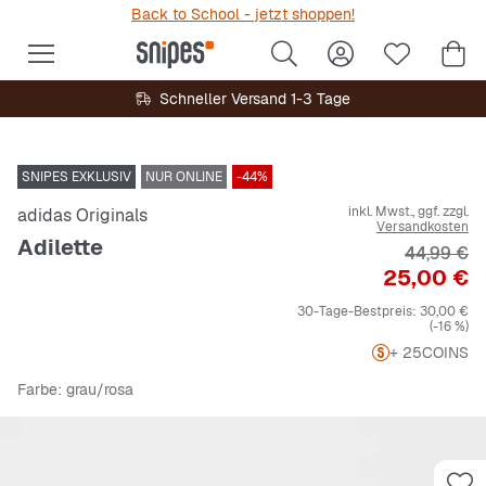
Back to School - jetzt shoppen!
Schneller Versand 1-3 Tage
SNIPES EXKLUSIV
NUR ONLINE
-44%
inkl. Mwst., ggf. zzgl.
adidas Originals
Versandkosten
Adilette
Originalpr
44,99 €
Preis
25,00 €
30-Tage-Bestpreis:
30,00 €
(-16 %)
+ 25
COINS
Farbe
: grau/rosa