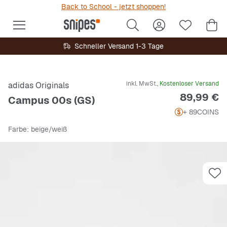
Back to School - jetzt shoppen!
Schneller Versand 1-3 Tage
inkl. MwSt.,
Kostenloser Versand
adidas Originals
Preis
89,99 €
Campus 00s (GS)
+ 89
COINS
Farbe
: beige/weiß