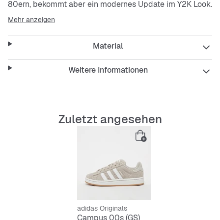
80ern, bekommt aber ein modernes Update im Y2K Look.
Die sleeke Silhouette und der Materialmix sorgen für
Mehr anzeigen
einen frischen Look. Kombiniert mit deiner Lieblingsjeans
bist du startklar.
Material
Features:
Weitere Informationen
Atmungsaktive, stoßdämpfende Innensohle
Zuletzt angesehen
Rutschfeste, abriebfeste Außensohle mit hoher
Traktion
Langlebig und flexibel für mehr Bewegungsfreiheit
Bequemer Low-Cut Sneaker mit Schnürsenkeln
Glattes Obermaterial für einen cleanen Look
adidas Originals
Campus 00s (GS)