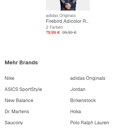
adidas Originals
Firebird Adicolor Raw Denim Track Top
2 Farben
Preis
Originalpreis
79,99 €
99,99 €
Mehr Brands
Nike
adidas Originals
ASICS SportStyle
Jordan
New Balance
Birkenstock
Dr. Martens
Hoka
Saucony
Polo Ralph Lauren