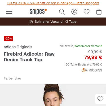
Bis zu -20% + 5% Rabatt on top in der App - Jetzt Shoppen!
Schneller Versand 1-3 Tage
-20%
inkl. MwSt.,
Kostenloser Versand
adidas Originals
Originalpr
99,99 €
Firebird Adicolor Raw
Preis
79,99 €
Denim Track Top
30-Tage-Bestpreis:
79,99 €
+ 79
COINS
Farbe
: blau