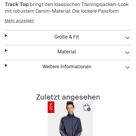
Track Top
bringt den klassischen Trainingsjacken-Look
mit robustem Denim-Material. Die lockere Passform
sorgt für Komfort und Bewegungsfreiheit. Der hohe
Mehr anzeigen
Kragen und die typischen 3-Streifen an den Ärmeln
geben dir den typischen adidas-Vibe.
Größe & Fit
Features:
Material
Weitere Informationen
Loose Fit für entspannten Sitz
Robustes, strapazierfähiges Denim
Zuletzt angesehen
Atmungsaktiv und pflegeleicht
-20%
Klassischer 3-Streifen-Look
Hoher Kragen für extra Style