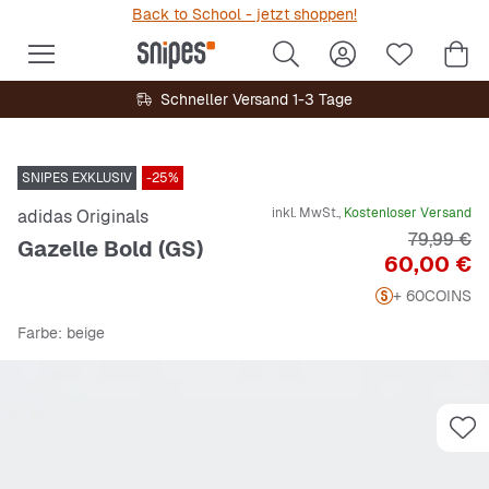
Back to School - jetzt shoppen!
Schneller Versand 1-3 Tage
SNIPES EXKLUSIV
-25%
inkl. MwSt.,
Kostenloser Versand
adidas Originals
Originalpr
79,99 €
Gazelle Bold (GS)
Preis
60,00 €
+ 60
COINS
Farbe
: beige