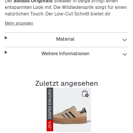
Der
adidas Originals
Sneaker in beige bringt einen
entspannten Look mit. Die Wildlederoptik sorgt für einen
natürlichen Touch. Der Low-Cut Schnitt bietet dir
Bewegungsfreiheit und einen lässigen Sitz.
Mehr anzeigen
Features:
Material
Weitere Informationen
Bequeme Schnürsenkel
Robuste, rutschfeste Außensohle
Zuletzt angesehen
SNIPES EXKLUSIV
Stoßdämpfend für mehr Komfort
Abriebfest für lange Haltbarkeit
Wildlederoptik für stylisches Design
-25%