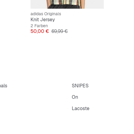
adidas Originals
Knit Jersey
2 Farben
Preis
Originalpreis
50,00 €
69,99 €
nals
SNIPES
On
Lacoste