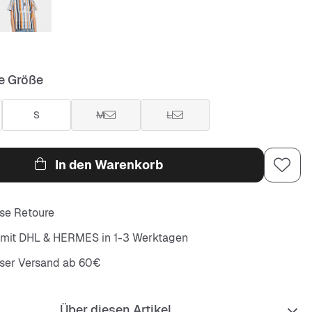
e Größe
S
M
L
In den Warenkorb
se Retoure
 mit DHL & HERMES in 1-3 Werktagen
oser Versand ab 60€
Über diesen Artikel