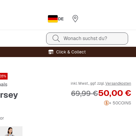
DE
Wonach suchst du?
Click & Collect
28%
inkl. Mwst., ggf. zzgl.
Versandkosten
nals
Preis
50,00 €
Originalpreis
69,99 €
ersey
+ 50
COINS
lor