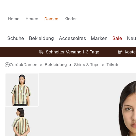
Home
Herren
Damen
Kinder
Schuhe
Bekleidung
Accessoires
Marken
Sale
Neu
Schneller Versand 1-3 Tage
Koste
Zurück
Damen
Bekleidung
Shirts & Tops
Trikots