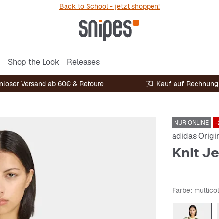
Back to School - jetzt shoppen!
Shop the Look
Releases
nloser Versand ab 60€ & Retoure
Kauf auf Rechnung
NUR ONLINE
-
adidas Origi
Knit J
Farbe
: multico