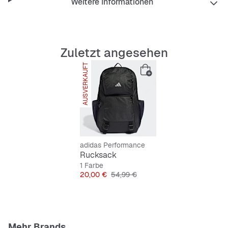
Weitere Informationen
100 % Polyester (recycelt)
Abnehmbarer, verstellbarer Schulterriemen
Zuletzt angesehen
AUSVERKAUFT
adidas Performance
Rucksack
1 Farbe
Preis
Originalpreis
20,00 €
54,99 €
Mehr Brands