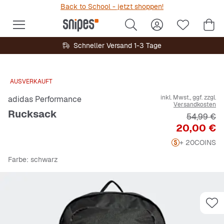
Back to School - jetzt shoppen!
Schneller Versand 1-3 Tage
AUSVERKAUFT
inkl. Mwst., ggf. zzgl.
adidas Performance
Versandkosten
Rucksack
Originalpr
54,99 €
Preis
20,00 €
+ 20
COINS
Farbe
: schwarz