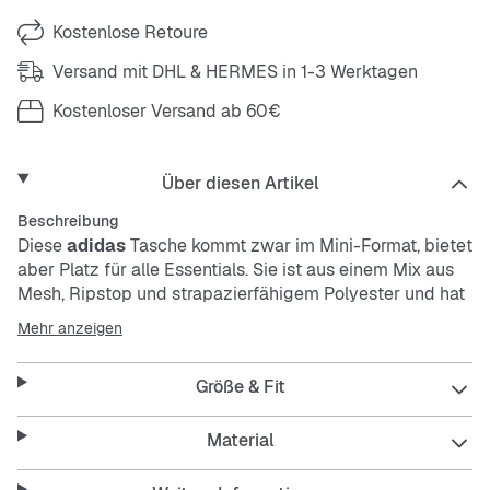
Kostenlose Retoure
Versand mit DHL & HERMES in 1-3 Werktagen
Kostenloser Versand ab 60€
Über diesen Artikel
Beschreibung
Diese
adidas
Tasche kommt zwar im Mini-Format, bietet
aber Platz für alle Essentials. Sie ist aus einem Mix aus
Mesh, Ripstop und strapazierfähigem Polyester und hat
einen verstellbaren Riemen für die perfekte Passform.
Mehr anzeigen
Eine dezente
adidas
Grafik auf der Vorderseite rundet
das Ganze ab.
Größe & Fit
Features
Material
Maße: 6 cm x 16 cm x 20 cm
Volumen: 2 l