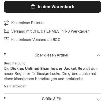
In den Warenkorb
Kostenlose Retoure
Versand mit DHL & HERMES in 1-3 Werktagen
Kostenloser Versand ab 60€
Über diesen Artikel
Beschreibung
Die
Dickies Unlined Eisenhower Jacket Rec
ist dein
neuer Begleiter für lässige Looks. Die grüne Jacke hat
einen klassischen Hemdkragen und praktische
Einschubtaschen. Dank der robusten und pflegeleichten
Mehr anzeigen
Materialien hält sie einiges aus und passt perfekt zu
deinem entspannten Outfit.
Größe & Fit