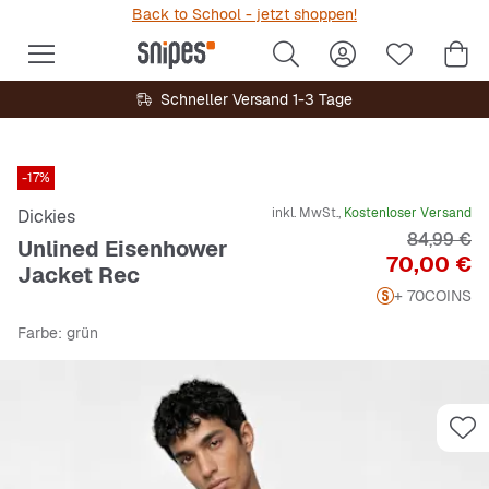
Back to School - jetzt shoppen!
Schneller Versand 1-3 Tage
-17%
inkl. MwSt.,
Kostenloser Versand
Dickies
Originalpr
84,99 €
Unlined Eisenhower
Preis
70,00 €
Jacket Rec
+ 70
COINS
Farbe
: grün