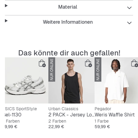
Features:
Material
Weitere Informationen
Loose Fit für bequemen Sitz
Klassischer Hemdkragen
Das könnte dir auch gefallen!
Praktische Einschubtaschen
NUR ONLINE
NUR ONLINE
Strapazierfähiges Material
Pflegeleicht und langlebig
ASICS SportStyle
Urban Classics
Pegador
Gel-1130
2 PACK - Jersey Loose Tank
Weris Waffle Shirt
9 Farben
2 Farben
1 Farbe
Preis
Preis
Preis
99,99 €
22,99 €
59,99 €