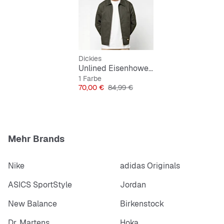
Dickies
Unlined Eisenhower Jacket Rec
1 Farbe
Preis
Originalpreis
70,00 €
84,99 €
Mehr Brands
Nike
adidas Originals
ASICS SportStyle
Jordan
New Balance
Birkenstock
Dr. Martens
Hoka