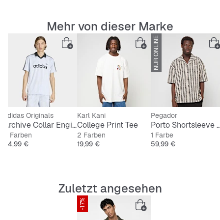
Mehr von dieser Marke
NUR ONLINE
adidas Originals
Karl Kani
Pegador
Archive Collar Engineered Jersey
College Print Tee
Porto Shortsleeve
2 Farben
2 Farben
1 Farbe
Preis
Preis
Preis
54,99 €
19,99 €
59,99 €
Zuletzt angesehen
-17%