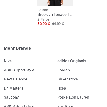
Jordan
Brooklyn Terrace Top
2 Farben
Preis
Originalpreis
30,00 €
64,99 €
Mehr Brands
Nike
adidas Originals
ASICS SportStyle
Jordan
New Balance
Birkenstock
Dr. Martens
Hoka
Saucony
Polo Ralph Lauren
ASICS SportStyle
Karl Kani