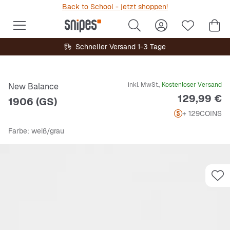
Back to School - jetzt shoppen!
Schneller Versand 1-3 Tage
inkl. MwSt.,
Kostenloser Versand
New Balance
Preis
129,99 €
1906 (GS)
+ 129
COINS
Farbe
: weiß/grau