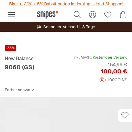
Bis zu -20% + 5% Rabatt on top in der App - Jetzt Shoppen!
Schneller Versand 1-3 Tage
-35%
inkl. MwSt.,
Kostenloser Versand
New Balance
Originalpre
154,99 €
9060 (GS)
Preis
100,00 €
+ 100
COINS
Farbe
: schwarz