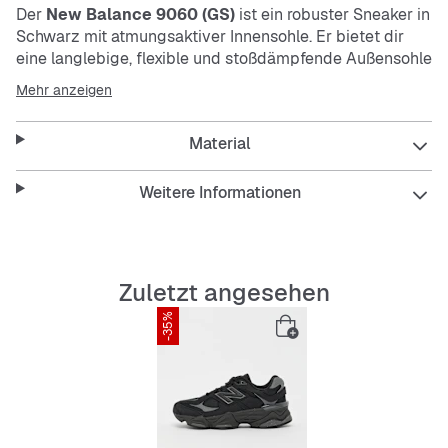
Der
New Balance 9060 (GS)
ist ein robuster Sneaker in
Schwarz mit atmungsaktiver Innensohle. Er bietet dir
eine langlebige, flexible und stoßdämpfende Außensohle
für maximalen Komfort. Der klassische Low-Cut und die
Mehr anzeigen
Schnürsenkel sorgen für einen sicheren Sitz.
Material
Features:
Weitere Informationen
Atmungsaktive Innensohle
Zuletzt angesehen
Flexibel und stoßdämpfend
-35%
Abriebfeste und langlebige Außensohle
Low-Cut Design
Schnürsenkelverschluss