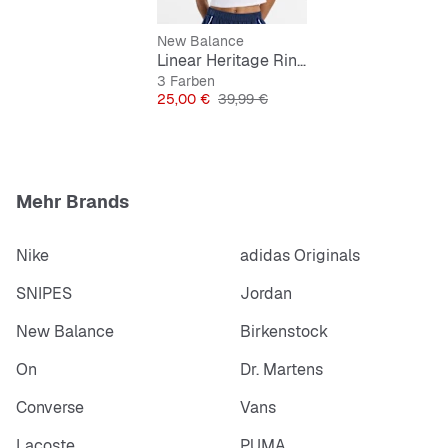
New Balance
Linear Heritage Ringer T-Shirt
3 Farben
Preis
Originalpreis
25,00 €
39,99 €
Mehr Brands
Nike
adidas Originals
SNIPES
Jordan
New Balance
Birkenstock
On
Dr. Martens
Converse
Vans
Lacoste
PUMA