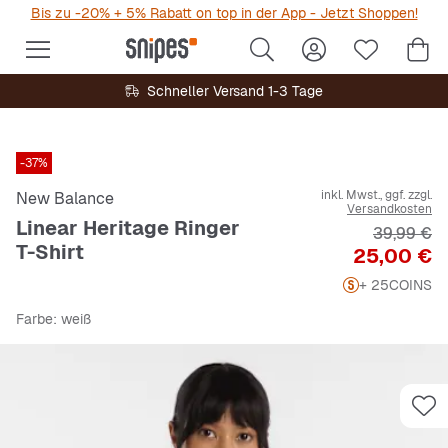
Bis zu -20% + 5% Rabatt on top in der App - Jetzt Shoppen!
Schneller Versand 1-3 Tage
-37%
inkl. Mwst., ggf. zzgl.
New Balance
Versandkosten
Linear Heritage Ringer
Originalpr
39,99 €
T-Shirt
Preis
25,00 €
+ 25
COINS
Farbe
: weiß