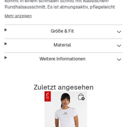
kommt in einem schmalen Schnitt mit klassischem
Rundhalsausschnitt. Es ist atmungsaktiv, pflegeleicht
und strapazierfähig – perfekt für deinen Alltag. Das
Mehr anzeigen
weiße Shirt bringt mit dem dezenten Logo auf der Brust
einen cleanen Look.
Größe & Fit
Features:
Material
Weitere Informationen
Slim Fit für eine moderne Passform
Rundhalsausschnitt
Zuletzt angesehen
Atmungsaktiv für angenehmes Tragegefühl
-37%
Pflegeleicht und strapazierfähig
Weiße Farbe mit Logo-Print