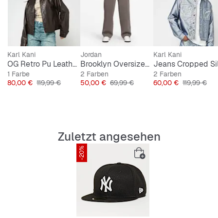
MLB-Logostickerei hinten
Fitted Style für optimale Passform
Karl Kani
Jordan
Karl Kani
Material: 100% Baumwolle
OG Retro Pu Leather Boxy Jacket
Brooklyn Oversized Open-Hem Pant
1 Farbe
2 Farben
2 Farben
Preis
Originalpreis
Preis
Originalpreis
Preis
Originalprei
80,00 €
119,99 €
50,00 €
69,99 €
60,00 €
119,99 €
Zuletzt angesehen
-20%