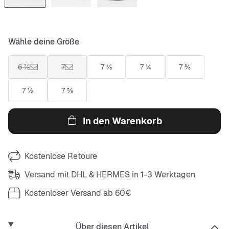
Wähle deine Größe
6 ⅞
7
7 ⅛
7 ¼
7 ⅜
7 ½
7 ⅝
In den Warenkorb
Kostenlose Retoure
Versand mit DHL & HERMES in 1-3 Werktagen
Kostenloser Versand ab 60€
Über diesen Artikel