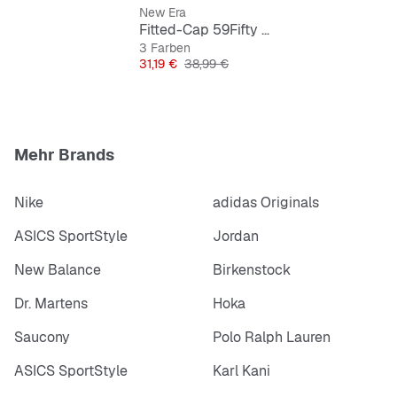
New Era
Fitted-Cap 59Fifty Basic MLB New York Yankees
3 Farben
Preis
Originalpreis
31,19 €
38,99 €
Mehr Brands
Nike
adidas Originals
ASICS SportStyle
Jordan
New Balance
Birkenstock
Dr. Martens
Hoka
Saucony
Polo Ralph Lauren
ASICS SportStyle
Karl Kani