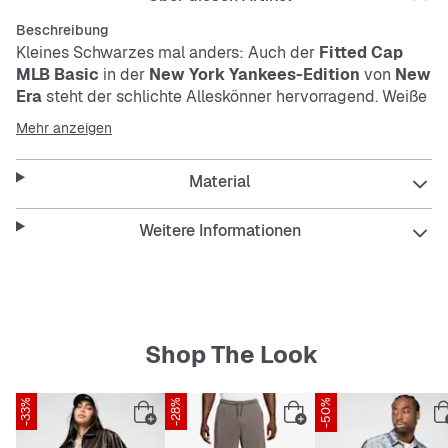
Beschreibung
Kleines Schwarzes mal anders: Auch der
Fitted Cap
MLB Basic
in der
New York Yankees-Edition
von
New
Era
steht der schlichte Alleskönner hervorragend. Weiße
Stickereien heben sich davon toll ab. Dank Fitted Style
Mehr anzeigen
sitzt die Cap wie angegossen und die aufgestickten
Luftlöcher bieten zusätzlich Tragekomfort.
Material
Weitere Informationen
Features
:
gerader Schirm
Shop The Look
Krone mit aufgestickten Luftlöchern
New York Yankees-Logostickerei auf der Front
-33%
-28%
-50%
New Era-Logostickerei an der Seite