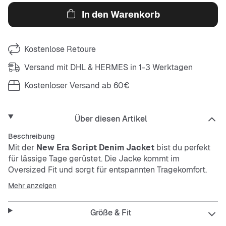
In den Warenkorb
Kostenlose Retoure
Versand mit DHL & HERMES in 1-3 Werktagen
Kostenloser Versand ab 60€
Über diesen Artikel
Beschreibung
Mit der
New Era Script Denim Jacket
bist du perfekt
für lässige Tage gerüstet. Die Jacke kommt im
Oversized Fit und sorgt für entspannten Tragekomfort.
Der Polokragen und die praktischen Einschubtaschen
Mehr anzeigen
machen den Look komplett. Robust, atmungsaktiv und
pflegeleicht – ein echtes Must-have für deinen
Größe & Fit
Kleiderschrank.