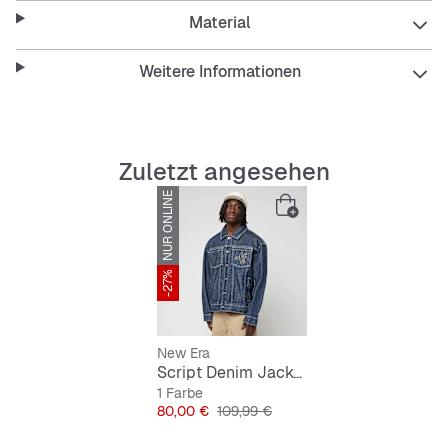
Material
Features:
Weitere Informationen
Oversized Passform für entspannten Sitz
Zuletzt angesehen
Polokragen für einen klassischen Look
NUR ONLINE
Einschubtaschen für deine Essentials
Atmungsaktives und strapazierfähiges Material
-27%
Pflegeleicht und langlebig
New Era
Script Denim Jacket
1 Farbe
Preis
Originalpreis
80,00 €
109,99 €