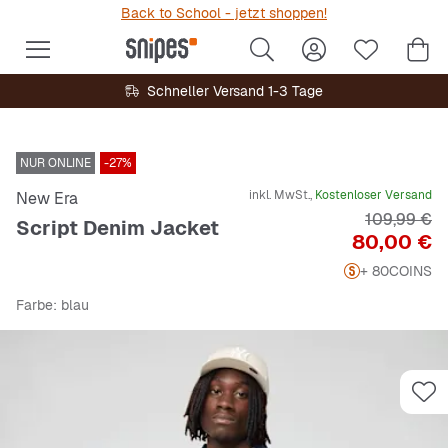
Back to School - jetzt shoppen!
Schneller Versand 1-3 Tage
NUR ONLINE
-27%
inkl. MwSt.,
Kostenloser Versand
New Era
Originalpre
109,99 €
Script Denim Jacket
Preis
80,00 €
+ 80
COINS
Farbe
: blau