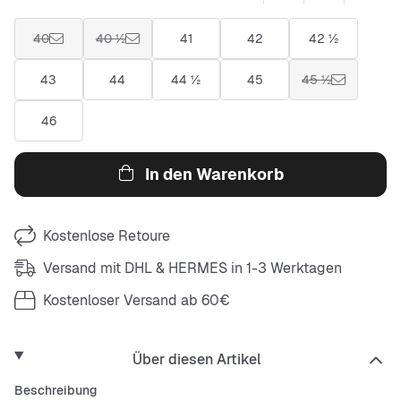
40
40 ½
41
42
42 ½
43
44
44 ½
45
45 ½
46
In den Warenkorb
Kostenlose Retoure
Versand mit DHL & HERMES in 1-3 Werktagen
Kostenloser Versand ab 60€
Über diesen Artikel
Beschreibung