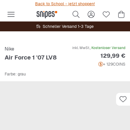
Back to School - jetzt shoppen!
Schneller Versand 1-3 Tage
inkl. MwSt.,
Kostenloser Versand
Nike
Preis
129,99 €
Air Force 1 '07 LV8
+ 129
COINS
Farbe
: grau