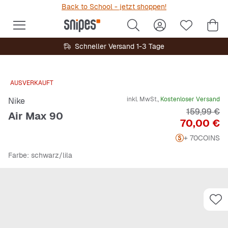
Back to School - jetzt shoppen!
Schneller Versand 1-3 Tage
AUSVERKAUFT
inkl. MwSt.,
Kostenloser Versand
Nike
Originalpre
159,99 €
Air Max 90
Preis
70,00 €
+ 70
COINS
Farbe
: schwarz/lila