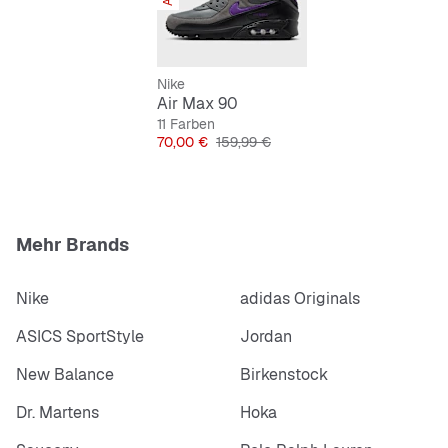
Nike
Air Max 90
11 Farben
Preis
Originalpreis
70,00 €
159,99 €
Mehr Brands
Nike
adidas Originals
ASICS SportStyle
Jordan
New Balance
Birkenstock
Dr. Martens
Hoka