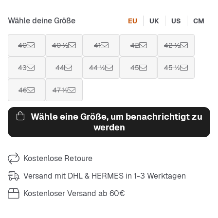
Wähle deine Größe
EU
UK
US
CM
40
40 ½
41
42
42 ½
43
44
44 ½
45
45 ½
46
47 ½
Wähle eine Größe, um benachrichtigt zu
werden
Kostenlose Retoure
Versand mit DHL & HERMES in 1-3 Werktagen
Kostenloser Versand ab 60€