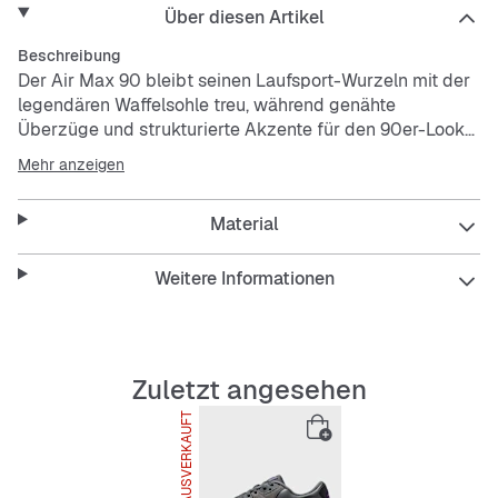
Über diesen Artikel
Beschreibung
Der Air Max 90 bleibt seinen Laufsport-Wurzeln mit der
legendären Waffelsohle treu, während genähte
Überzüge und strukturierte Akzente für den 90er-Look
sorgen, den du so liebst. Die sichtbare Air-Dämpfung in
Mehr anzeigen
Farben, die sich leicht kombinieren lassen, bietet
Tragekomfort für unterwegs.
Material
Die sichtbare Air-Dämpfung wurde ursprünglich für
Performance-Läufe entwickelt und steht für
Weitere Informationen
Tragekomfort.
Die Gummi-Außensohle mit Waffelprofil sorgt für
Traktion, Strapazierfähigkeit und traditionellen Style.
Der gepolsterte, niedrig geschnittene Schuhkragen sorgt
Zuletzt angesehen
für einen cleanen Look und sitzt superbequem.
AUSVERKAUFT