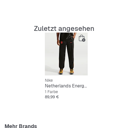
Zuletzt angesehen
Nike
Netherlands Energy Dri-FIT Soccer Woven Pants
1 Farbe
Preis
89,99 €
Mehr Brands