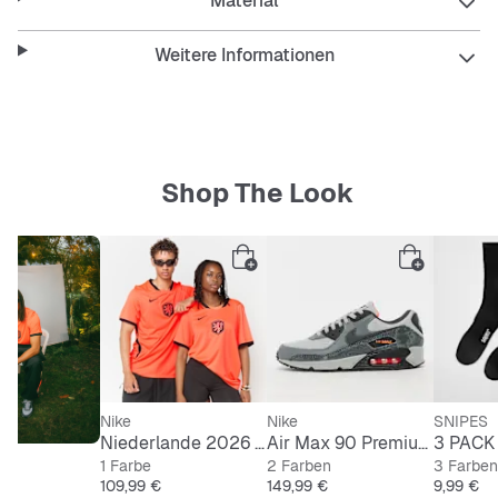
Material
nassem Wetter angenehm trocken.
Weitere Informationen
Shop The Look
Nike
Nike
SNIPES
Niederlande 2026 Heimtrikot
Air Max 90 Premium SE "Cinder Cone"
1 Farbe
2 Farben
3 Farben
Preis
Preis
Preis
109,99 €
149,99 €
9,99 €