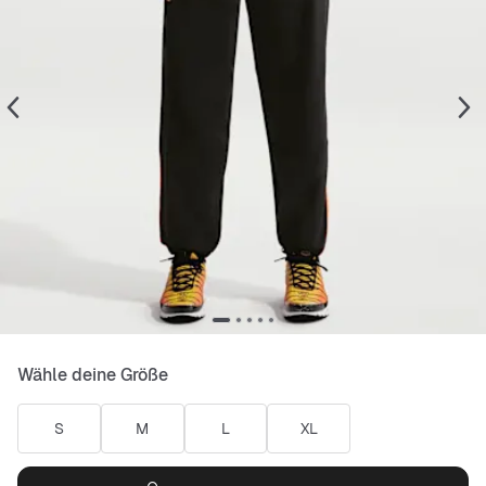
Wähle deine Größe
S
M
L
XL