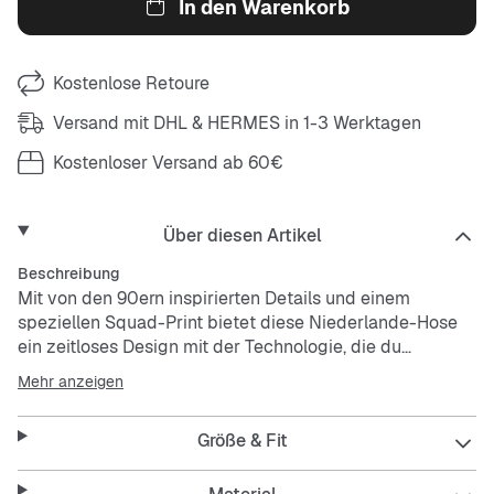
In den Warenkorb
Kostenlose Retoure
Versand mit DHL & HERMES in 1-3 Werktagen
Kostenloser Versand ab 60€
Über diesen Artikel
Beschreibung
Mit von den 90ern inspirierten Details und einem
speziellen Squad-Print bietet diese Niederlande-Hose
ein zeitloses Design mit der Technologie, die du
benötigst, um im modernen Spiel standzuhalten.
Mehr anzeigen
Nike Dri-FIT-Technologie leitet Schweiß von der Haut ab,
Größe & Fit
wodurch er schneller verdunstet und du angenehm
trocken bleibst.
Die wasserabweisende Beschichtung hält dich auch bei