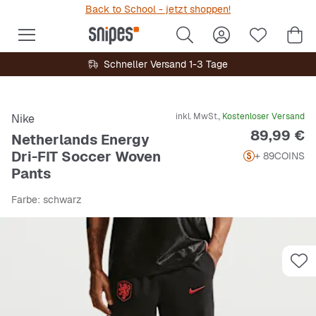
Back to School - jetzt shoppen!
Schneller Versand 1-3 Tage
inkl. MwSt.,
Kostenloser Versand
Nike
Preis
89,99 €
Netherlands Energy
Dri-FIT Soccer Woven
+ 89
COINS
Pants
Farbe
: schwarz