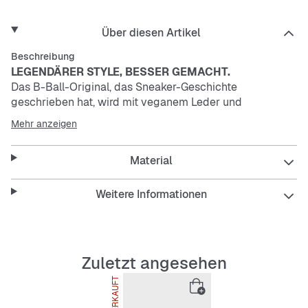
Über diesen Artikel
Beschreibung
LEGENDÄRER STYLE, BESSER GEMACHT.
Das B-Ball-Original, das Sneaker-Geschichte
geschrieben hat, wird mit veganem Leder und
mindestens 20 % recycelten Materialien (nach Gewicht)
Mehr anzeigen
neu aufgelegt. Das synthetische Obermaterial sieht toll
aus, lässt sich einfach stylen und behält seine
Material
unverkennbare Form.
Das Design, das mit mindestens 20 % recycelten
Weitere Informationen
Materialien (nach Gewicht) hergestellt wurde, ist Teil des
Engagements von Nike zum Schutz der Zukunft des
Sports.
Kunstleder, Klebstoffe und Farben enthalten keinerlei
Zuletzt angesehen
nachweisbare Spuren tierischer Produkte.
AUSVERKAUFT
Die genähten Überzüge verleihen dem Obermaterial
traditionellen Style, Strapazierfähigkeit und Halt.