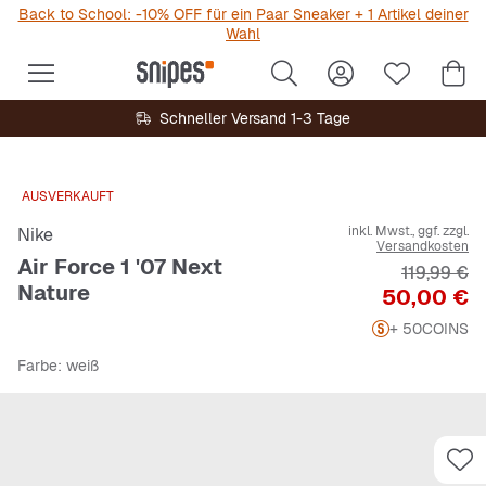
Back to School: -10% OFF für ein Paar Sneaker + 1 Artikel deiner
Wahl
Schneller Versand 1-3 Tage
AUSVERKAUFT
inkl. Mwst., ggf. zzgl.
Nike
Versandkosten
Air Force 1 '07 Next
Originalpr
119,99 €
Nature
Preis
50,00 €
+ 50
COINS
Farbe
: weiß