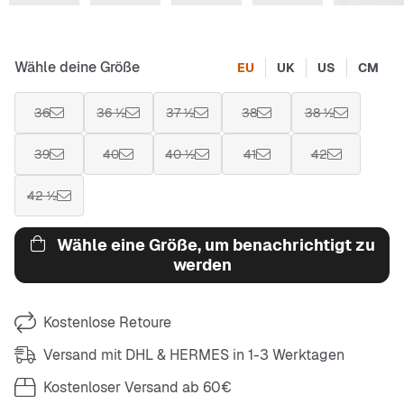
Wähle deine Größe
EU
UK
US
CM
36
36 ½
37 ½
38
38 ½
39
40
40 ½
41
42
42 ½
Wähle eine Größe, um benachrichtigt zu
werden
Kostenlose Retoure
Versand mit DHL & HERMES in 1-3 Werktagen
Kostenloser Versand ab 60€