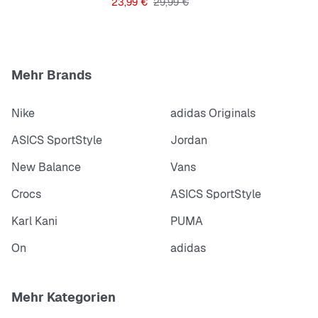
Preis
Originalpreis
23,99 €
29,99 €
Mehr Brands
Nike
adidas Originals
ASICS SportStyle
Jordan
New Balance
Vans
Crocs
ASICS SportStyle
Karl Kani
PUMA
On
adidas
Mehr Kategorien