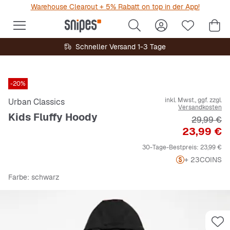
Warehouse Clearout + 5% Rabatt on top in der App!
Schneller Versand 1-3 Tage
-20%
inkl. Mwst., ggf. zzgl.
Urban Classics
Versandkosten
Kids Fluffy Hoody
Originalpr
29,99 €
Preis
23,99 €
30-Tage-Bestpreis:
23,99 €
+ 23
COINS
Farbe
: schwarz