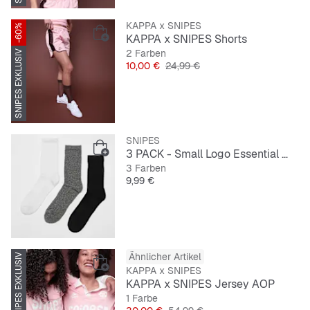
KAPPA x SNIPES
-60%
KAPPA x SNIPES Shorts
2 Farben
SNIPES EXKLUSIV
Preis
Originalpreis
10,00 €
24,99 €
SNIPES
3 PACK - Small Logo Essential Crew Socks
3 Farben
Preis
9,99 €
Ähnlicher Artikel
SNIPES EXKLUSIV
KAPPA x SNIPES
KAPPA x SNIPES Jersey AOP
1 Farbe
Preis
Originalpreis