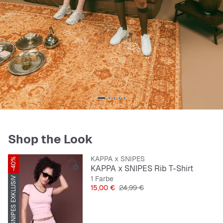
Shop the Look
KAPPA x SNIPES
-40%
KAPPA x SNIPES Rib T-Shirt
1 Farbe
SNIPES EXKLUSIV
Preis
Originalpreis
15,00 €
24,99 €