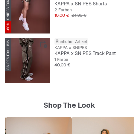
SNIPES EXKLUSIV
KAPPA x SNIPES Shorts
2 Farben
Preis
Originalpreis
10,00 €
24,99 €
-60%
Ähnlicher Artikel
SNIPES EXKLUSIV
KAPPA x SNIPES
KAPPA x SNIPES Track Pant
1 Farbe
Preis
40,00 €
Shop The Look