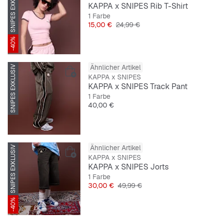
SNIPES EXKLUSIV
KAPPA x SNIPES Rib T-Shirt
1 Farbe
Preis
Originalpreis
15,00 €
24,99 €
-40%
Ähnlicher Artikel
SNIPES EXKLUSIV
KAPPA x SNIPES
KAPPA x SNIPES Track Pant
1 Farbe
Preis
40,00 €
Ähnlicher Artikel
SNIPES EXKLUSIV
KAPPA x SNIPES
KAPPA x SNIPES Jorts
1 Farbe
Preis
Originalpreis
30,00 €
49,99 €
-40%