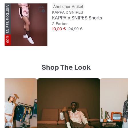
Ähnlicher Artikel
SNIPES EXKLUSIV
KAPPA x SNIPES
KAPPA x SNIPES Shorts
2 Farben
Preis
Originalpreis
10,00 €
24,99 €
-60%
Shop The Look