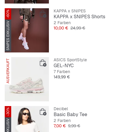
KAPPA x SNIPES
-60%
KAPPA x SNIPES Shorts
2 Farben
SNIPES EXKLUSIV
Preis
Originalpreis
10,00 €
24,99 €
ASICS SportStyle
AUSVERKAUFT
GEL-NYC
7 Farben
Preis
149,99 €
Decibel
-30%
Basic Baby Tee
2 Farben
Preis
Originalpreis
7,00 €
9,99 €