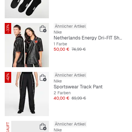
Ähnlicher Artikel
-33%
Nike
Netherlands Energy Dri-FIT Short-Sleeve Soccer Top
1 Farbe
Preis
Originalpreis
50,00 €
74,99 €
Ähnlicher Artikel
-42%
Nike
Sportswear Track Pant
2 Farben
Preis
Originalpreis
40,00 €
69,99 €
Ähnlicher Artikel
Nike