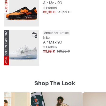
AUSVERKAUFT
Air Max 90
11 Farben
Preis
Originalpreis
80,00 €
149,99 €
Ähnlicher Artikel
SNIPES EXKLUSIV
Nike
Air Max 90
11 Farben
Preis
Originalpreis
119,99 €
149,99 €
-20%
Shop The Look