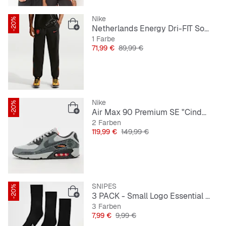
Nike
-20%
Netherlands Energy Dri-FIT Soccer Woven Pants
1 Farbe
Preis
Originalpreis
71,99 €
89,99 €
Nike
-20%
Air Max 90 Premium SE "Cinder Cone"
2 Farben
Preis
Originalpreis
119,99 €
149,99 €
SNIPES
-20%
3 PACK - Small Logo Essential Crew Socks
3 Farben
Preis
Originalpreis
7,99 €
9,99 €