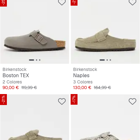
-25%
-21%
Birkenstock
Birkenstock
Boston TEX
Naples
2 Colores
3 Colores
Precio
Precio original
Precio
Precio original
90,00 €
119,99 €
130,00 €
164,99 €
-21%
-17%