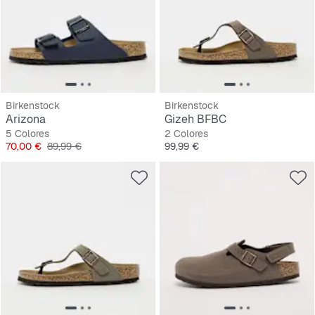
Birkenstock
Birkenstock
Arizona
Gizeh BFBC
5 Colores
2 Colores
Precio
Precio original
Precio
70,00 €
89,99 €
99,99 €