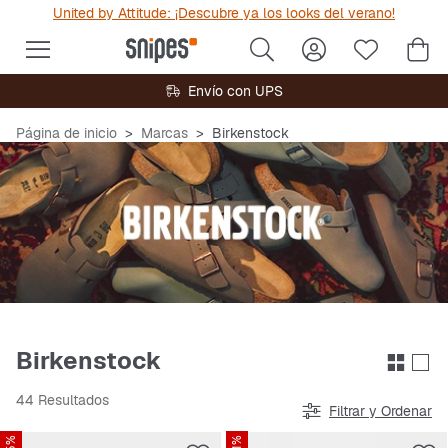
United by Attitude: ¡Descubre ya los looks del verano!
Envío con UPS
Página de inicio
Marcas
Birkenstock
Birkenstock
44 Resultados
Filtrar y Ordenar