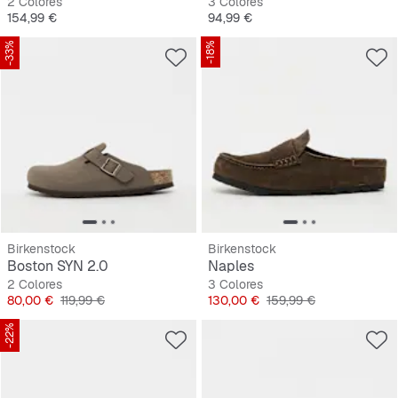
2 Colores
3 Colores
Precio
Precio
154,99 €
94,99 €
-33%
-18%
Birkenstock
Birkenstock
Boston SYN 2.0
Naples
2 Colores
3 Colores
Precio
Precio original
Precio
Precio original
80,00 €
119,99 €
130,00 €
159,99 €
-22%