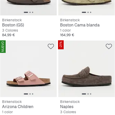
Birkenstock
Birkenstock
Boston (GS)
Boston Cama blanda
3 Colores
1 color
Precio
Precio
84,99 €
164,99 €
NUEVO
-21%
Birkenstock
Birkenstock
Arizona Children
Naples
1 color
3 Colores