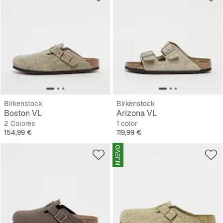
Birkenstock
Birkenstock
Boston VL
Arizona VL
2 Colores
1 color
Precio
Precio
154,99 €
119,99 €
NUEVO