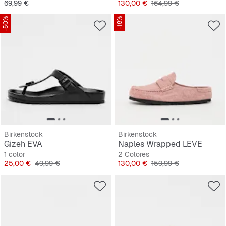
Precio
Precio
Precio original
69,99 €
130,00 €
164,99 €
-50%
-18%
Birkenstock
Birkenstock
Gizeh EVA
Naples Wrapped LEVE
1 color
2 Colores
Precio
Precio original
Precio
Precio original
25,00 €
49,99 €
130,00 €
159,99 €