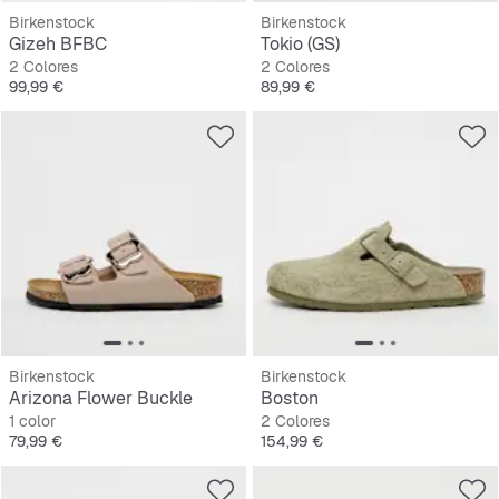
Birkenstock
Birkenstock
Gizeh BFBC
Tokio (GS)
2 Colores
2 Colores
Precio
Precio
99,99 €
89,99 €
Birkenstock
Birkenstock
Arizona Flower Buckle
Boston
1 color
2 Colores
Precio
Precio
79,99 €
154,99 €