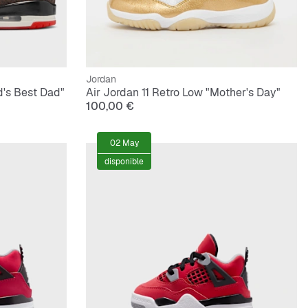
Jordan
d's Best Dad"
Air Jordan 11 Retro Low "Mother's Day"
100,00 €
02 May
disponible