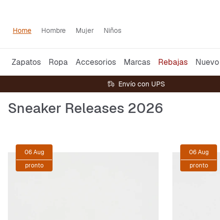
Home
Hombre
Mujer
Niños
Zapatos
Ropa
Accesorios
Marcas
Rebajas
Nuevo
Envío con UPS
Sneaker Releases 2026
06 Aug
06 Aug
pronto
pronto