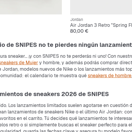
Jordan
Air Jordan 3 Retro "Spring F
80,00 €
io de SNIPES no te pierdes ningún lanzamien
tura sneaker… ¡y con SNIPES no te perderás ni uno! Con nuest
sneakers de Mujer
y hombre, y además podrás comprar direct
de Jordan, modelos nuevos de Nike o los lanzamientos más top
u comunidad: el calendario te muestra qué
sneakers de hombre
zamientos de sneakers 2026 de SNIPES
pido. Los lanzamientos limitados suelen agotarse en cuestión
an lanzamientos de sneakers Nike o el último Air Jordan: co
avoritos en el carrito. Tú decides qué lanzamientos te interesa
los retro o si simplemente buscas el sneaker perfecto para el
regularidad, guarda las fechas clave y asegura tu modelo favor