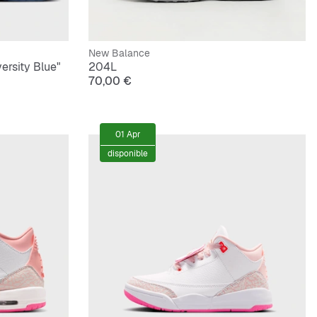
New Balance
ersity Blue"
204L
70,00 €
01 Apr
disponible