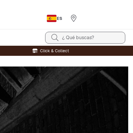
ES
¿ Qué buscas?
Click & Collect