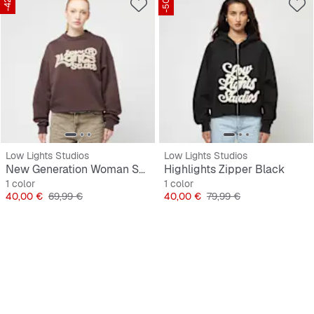
-42%
-50%
Low Lights Studios
Low Lights Studios
New Generation Woman Sweater
Highlights Zipper Black
1 color
1 color
Precio
Precio original
Precio
Precio original
40,00 €
69,99 €
40,00 €
79,99 €