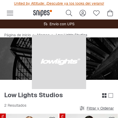
United by Attitude: ¡Descubre ya los looks del verano!
Envío con UPS
Página de inicio
Marcas
Low Lights Studios
Low Lights Studios
2 Resultados
Filtrar y Ordenar