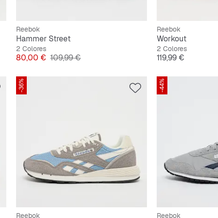
Reebok
Reebok
Hammer Street
Workout
2 Colores
2 Colores
Precio
Precio original
Precio
80,00 €
109,99 €
119,99 €
-36%
-44%
Reebok
Reebok