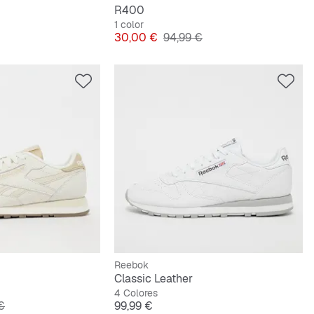
R400
1 color
riginal
Precio
Precio original
30,00 €
94,99 €
Reebok
Classic Leather
4 Colores
riginal
Precio
€
99,99 €