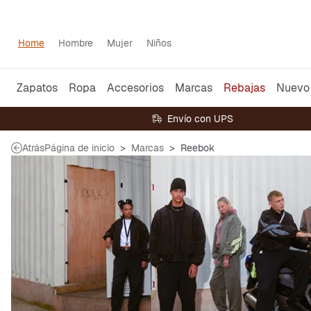
Home
Hombre
Mujer
Niños
Zapatos
Ropa
Accesorios
Marcas
Rebajas
Nuevo
Envío con UPS
Atrás
Página de inicio
Marcas
Reebok