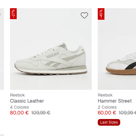
-27%
-45%
Reebok
Reebok
Classic Leather
Hammer Street
4 Colores
2 Colores
Precio
Precio original
Precio
Precio o
80,00 €
109,99 €
60,00 €
109,99 
Last Sizes