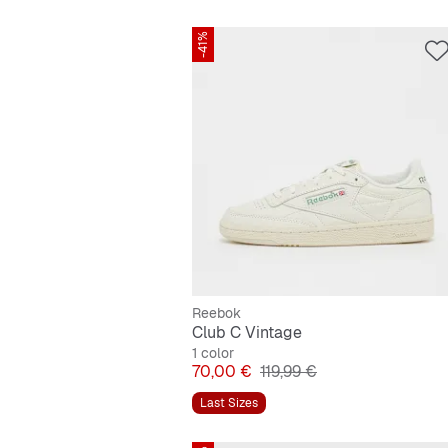
-41%
Reebok
Club C Vintage
1 color
Precio
Precio original
70,00 €
119,99 €
Last Sizes