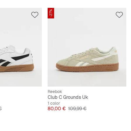
-27%
Reebok
Club C Grounds Uk
1 color
riginal
Precio
Precio original
€
80,00 €
109,99 €