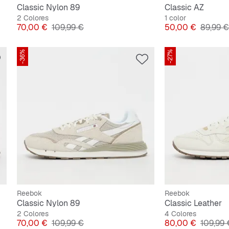
Classic Nylon 89
Classic AZ
2 Colores
1 color
Precio
Precio original
Precio
Precio o
70,00 €
109,99 €
50,00 €
89,99 €
-36%
-27%
Reebok
Reebok
Classic Nylon 89
Classic Leather
2 Colores
4 Colores
Precio
Precio original
Precio
Precio o
70,00 €
109,99 €
80,00 €
109,99 