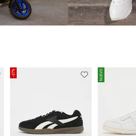
-27%
NUEVO