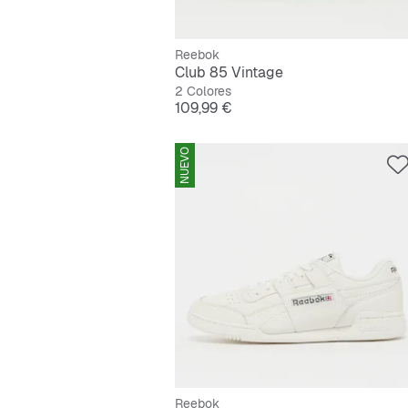
Reebok
Club 85 Vintage
2 Colores
Precio
109,99 €
NUEVO
Reebok