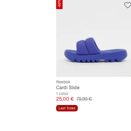
-68%
Reebok
Cardi Slide
1 color
Precio
Precio original
25,00 €
79,99 €
Last Sizes