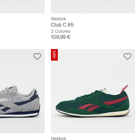
Reebok
Club C 85
2 Colores
Precio
109,99 €
-68%
Reebok