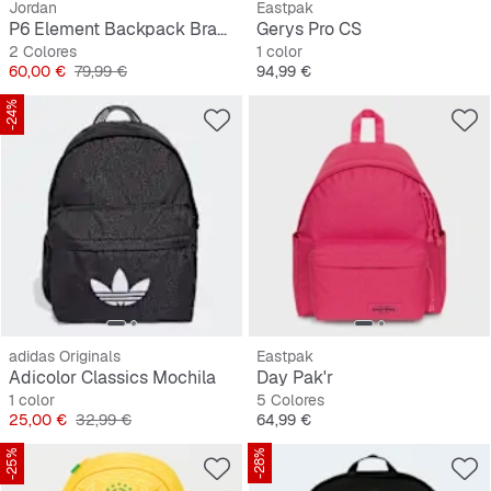
Jordan
Eastpak
P6 Element Backpack Brazil
Gerys Pro CS
2 Colores
1 color
Precio
Precio original
Precio
60,00 €
79,99 €
94,99 €
-24%
adidas Originals
Eastpak
Adicolor Classics Mochila
Day Pak'r
1 color
5 Colores
Precio
Precio original
Precio
25,00 €
32,99 €
64,99 €
-25%
-28%