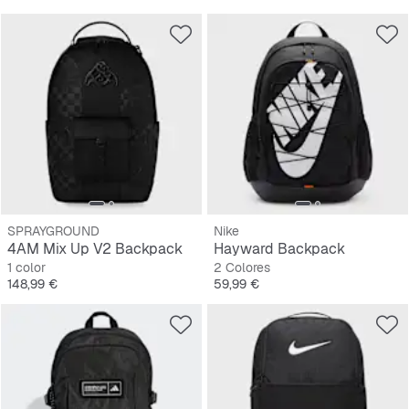
SPRAYGROUND
Nike
4AM Mix Up V2 Backpack
Hayward Backpack
1 color
2 Colores
Precio
Precio
148,99 €
59,99 €