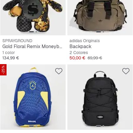
SPRAYGROUND
adidas Originals
Gold Floral Remix Moneybear Backpack
Backpack
1 color
2 Colores
Precio
Precio
Precio original
134,99 €
50,00 €
69,99 €
-25%