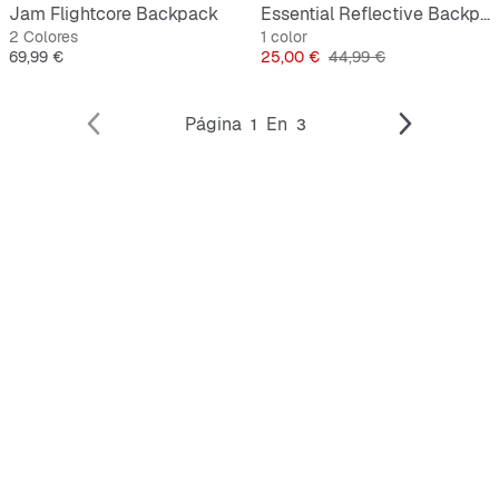
Jam Flightcore Backpack
Essential Reflective Backpack
2 Colores
1 color
Precio
Precio
Precio original
69,99 €
25,00 €
44,99 €
Página
En
1
3