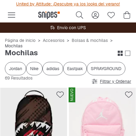
United by Attitude: ¡Descubre ya los looks del verano!
Envío con UPS
Página de inicio
Accesorios
Bolsas & mochilas
Mochilas
Mochilas
Jordan
Nike
adidas
Eastpak
SPRAYGROUND
69 Resultados
Filtrar y Ordenar
NUEVO