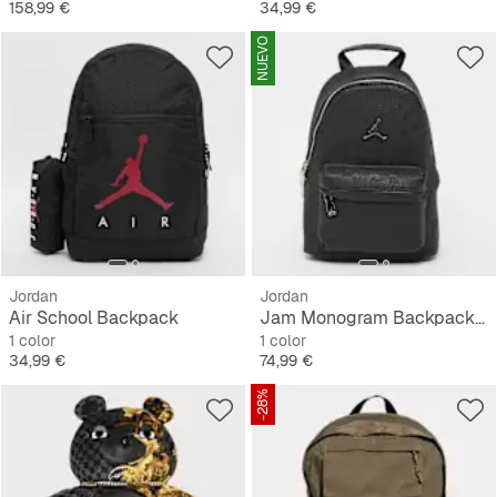
Precio
Precio
158,99 €
34,99 €
NUEVO
Jordan
Jordan
Air School Backpack
Jam Monogram Backpack S
1 color
1 color
Precio
Precio
34,99 €
74,99 €
-28%