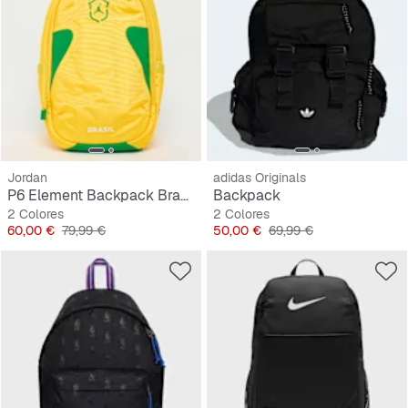
Jordan
adidas Originals
P6 Element Backpack Brazil
Backpack
2 Colores
2 Colores
Precio
Precio original
Precio
Precio original
60,00 €
79,99 €
50,00 €
69,99 €