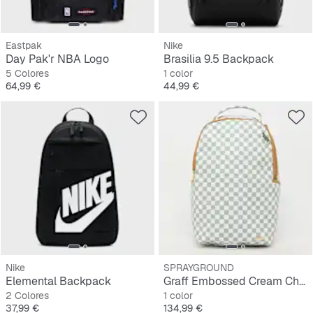
Eastpak
Nike
Day Pak'r NBA Logo
Brasilia 9.5 Backpack
5 Colores
1 color
Precio
Precio
64,99 €
44,99 €
Nike
SPRAYGROUND
Elemental Backpack
Graff Embossed Cream Check Backpack
2 Colores
1 color
Precio
Precio
37,99 €
134,99 €