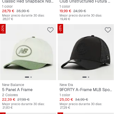
Classic Red Snapback NBA LA Lakers
Club Unstructured Futura Wash Cap
1 color
1 color
Precio
Precio original
Precio
Precio original
28,79 €
35,99 €
19,99 €
24,99 €
Mejor precio durante 30 días:
Mejor precio durante 30 días:
28,07 €
19,49 €
-20%
-28%
New Balance
New Era
5 Panel A Frame
9FORTY A-Frame MLB Sport Trucker Seattle Mariners
2 Colores
1 color
Precio
Precio original
Precio
Precio original
22,39 €
27,99 €
25,00 €
34,99 €
Mejor precio durante 30 días:
Mejor precio durante 30 días:
21,83 €
27,29 €