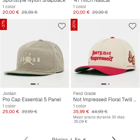
Sportstyle Nylon Snapback
'47 Hitch Nascar
1 color
1 color
Precio
Precio original
Precio
Precio original
20,00 €
25,99 €
20,00 €
29,99 €
-37%
-20%
Jordan
Field Grade
Pro Cap Essential 5 Panel
Not Impressed Floral Twill Trucker
1 color
1 color
Precio
Precio original
Precio
Precio original
25,00 €
39,99 €
35,99 €
44,99 €
Mejor precio durante 30 días:
35,09 €
Página
En