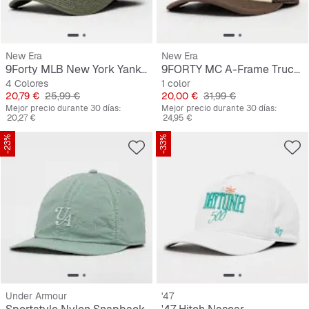
New Era
New Era
9Forty MLB New York Yankees Essential
9FORTY MC A-Frame Trucker New Era Graphic
4 Colores
1 color
Precio
Precio original
Precio
Precio original
20,79 €
25,99 €
20,00 €
31,99 €
Mejor precio durante 30 días:
Mejor precio durante 30 días:
20,27 €
24,95 €
-23%
-33%
Under Armour
'47