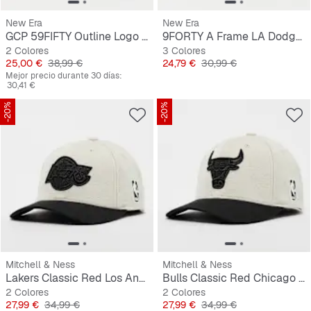
New Era
New Era
GCP 59FIFTY Outline Logo MLB New York Yankees
9FORTY A Frame LA Dodgers Updown
2 Colores
3 Colores
Precio
Precio original
Precio
Precio original
25,00 €
38,99 €
24,79 €
30,99 €
Mejor precio durante 30 días:
30,41 €
-20%
-20%
Mitchell & Ness
Mitchell & Ness
Lakers Classic Red Los Angeles Lakers
Bulls Classic Red Chicago Bulls
2 Colores
2 Colores
Precio
Precio original
Precio
Precio original
27,99 €
34,99 €
27,99 €
34,99 €