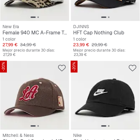
New Era
DJINNS
Female 940 MC A-Frame Trucker Leopard New York Yankees
HFT Cap Nothing Club
1 color
1 color
Precio
Precio original
Precio
Precio original
27,99 €
34,99 €
23,99 €
29,99 €
Mejor precio durante 30 días:
Mejor precio durante 30 días:
27,29 €
23,39 €
-20%
-20%
Mitchell & Ness
Nike