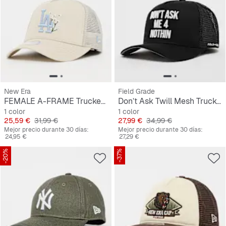
New Era
Field Grade
FEMALE A-FRAME Trucker Floral Los Angeles Dodgers
Don’t Ask Twill Mesh Trucker
1 color
1 color
Precio
Precio original
Precio
Precio original
25,59 €
31,99 €
27,99 €
34,99 €
Mejor precio durante 30 días:
Mejor precio durante 30 días:
24,95 €
27,29 €
-20%
-37%