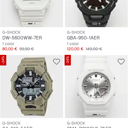
G-SHOCK
G-SHOCK
DW-5600WW-7ER
GBA-950-1AER
1 color
1 color
Precio
Precio original
Precio
Precio original
80,00 €
99,90 €
120,00 €
149,00 €
-24%
-24%
G-SHOCK
G-SHOCK