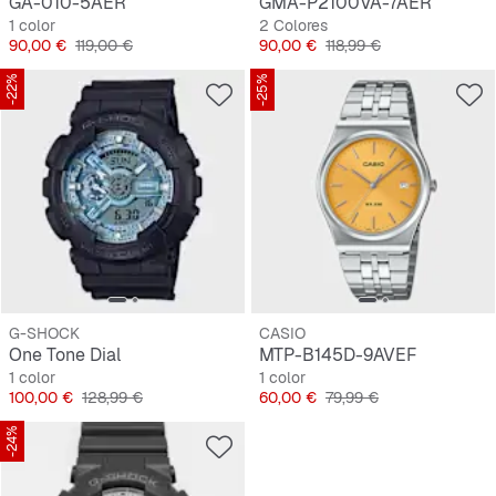
GA-010-5AER
GMA-P2100VA-7AER
1 color
2 Colores
Precio
Precio original
Precio
Precio original
90,00 €
119,00 €
90,00 €
118,99 €
-22%
-25%
G-SHOCK
CASIO
One Tone Dial
MTP-B145D-9AVEF
1 color
1 color
Precio
Precio original
Precio
Precio original
100,00 €
128,99 €
60,00 €
79,99 €
-24%