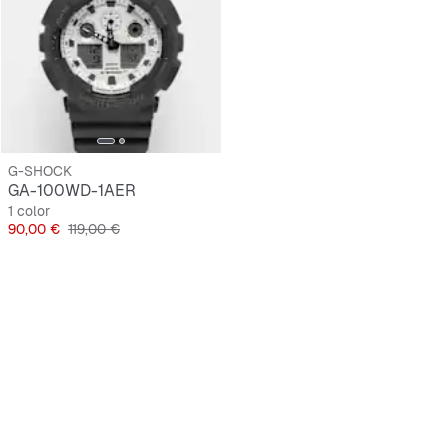
G-SHOCK
GA-100WD-1AER
1 color
Precio
Precio original
90,00 €
119,00 €