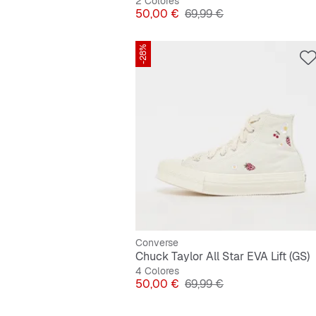
2 Colores
Precio
Precio original
50,00 €
69,99 €
-28%
Converse
Chuck Taylor All Star EVA Lift (GS)
4 Colores
Precio
Precio original
50,00 €
69,99 €