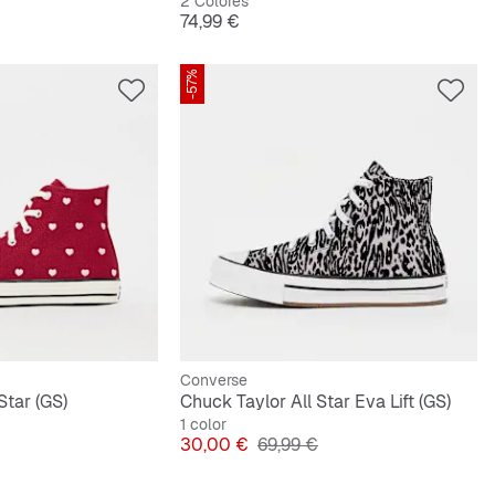
2 Colores
Precio
74,99 €
-57%
Converse
Star (GS)
Chuck Taylor All Star Eva Lift (GS)
1 color
riginal
Precio
Precio original
30,00 €
69,99 €