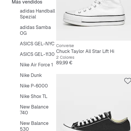
Más vendidos
adidas Handball
Spezial
adidas Samba
OG
ASICS GEL-NYC
Converse
Chuck Taylor All Star Lift Hi
ASICS GEL-1130
2 Colores
Precio
89,99 €
Nike Air Force 1
Nike Dunk
Nike P-6000
Nike Shox TL
New Balance
740
New Balance
530