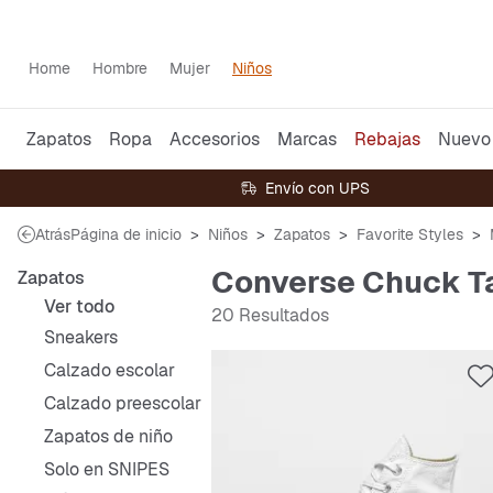
Home
Hombre
Mujer
Niños
Zapatos
Ropa
Accesorios
Marcas
Rebajas
Nuevo
Envío con UPS
Atrás
Página de inicio
Niños
Zapatos
Favorite Styles
Converse Chuck Ta
Zapatos
Ver todo
20 Resultados
Sneakers
Calzado escolar
Calzado preescolar
Zapatos de niño
Solo en SNIPES