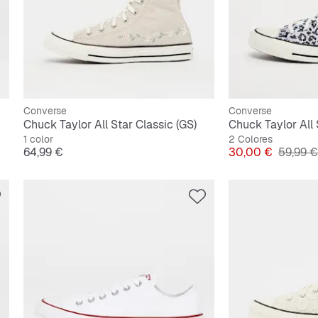
Converse
Converse
Chuck Taylor All Star Classic (GS)
Chuck Taylor All 
1 color
2 Colores
Precio
Precio
Precio o
64,99 €
30,00 €
59,99 €