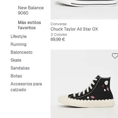
New Balance
9060
Más estilos
Converse
favoritos
Chuck Taylor All Star OX
3 Colores
Lifestyle
Precio
69,99 €
Running
Baloncesto
Skate
Sandalias
Botas
Accesorios para
calzado