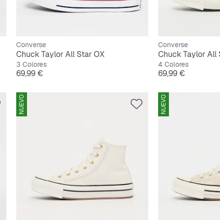
Converse
Converse
Chuck Taylor All Star OX
Chuck Taylor All 
3 Colores
4 Colores
Precio
Precio
69,99 €
69,99 €
NUEVO
NUEVO