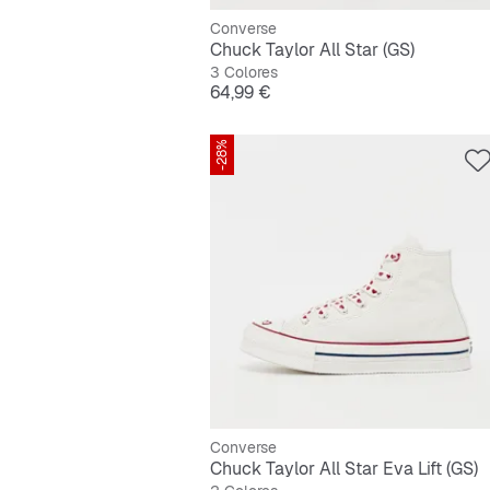
Converse
Chuck Taylor All Star (GS)
3 Colores
Precio
64,99 €
-28%
Converse
Chuck Taylor All Star Eva Lift (GS)