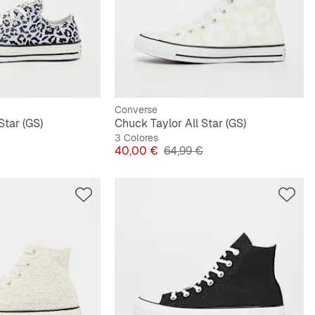
Converse
Star (GS)
Chuck Taylor All Star (GS)
3 Colores
riginal
Precio
Precio original
40,00 €
64,99 €