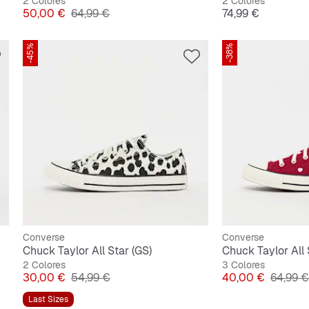
2 Colores
2 Colores
Precio
Precio original
Precio
50,00 €
64,99 €
74,99 €
-45%
-38%
Converse
Converse
Chuck Taylor All Star (GS)
Chuck Taylor All 
2 Colores
3 Colores
Precio
Precio original
Precio
Precio o
30,00 €
54,99 €
40,00 €
64,99 €
Last Sizes