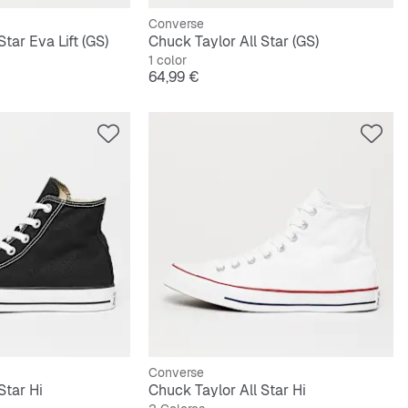
Converse
tar Eva Lift (GS)
Chuck Taylor All Star (GS)
1 color
Precio
64,99 €
Converse
Star Hi
Chuck Taylor All Star Hi