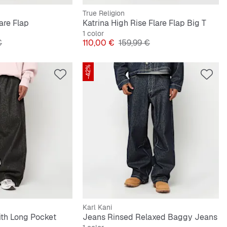
True Religion
are Flap
Katrina High Rise Flare Flap Big T
1 color
riginal
Precio
Precio original
€
110,00 €
159,99 €
-42%
Karl Kani
ith Long Pocket
Jeans Rinsed Relaxed Baggy Jeans