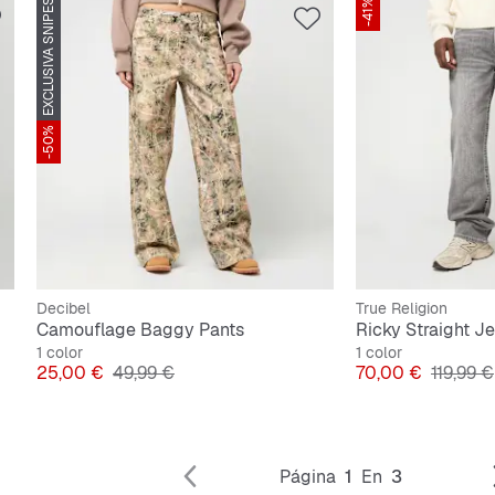
EXCLUSIVA SNIPES
-41%
-50%
Decibel
True Religion
Camouflage Baggy Pants
Ricky Straight J
1 color
1 color
Precio
Precio original
Precio
Precio o
25,00 €
49,99 €
70,00 €
119,99 €
Página
1
En
3