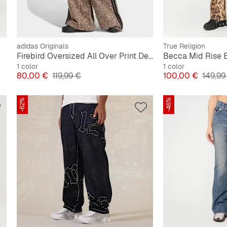
adidas Originals
True Religion
Firebird Oversized All Over Print Denim Pants
Becca Mid Rise 
1 color
1 color
Precio
Precio original
Precio
Precio 
80,00 €
119,99 €
100,00 €
149,99
-62%
-46%