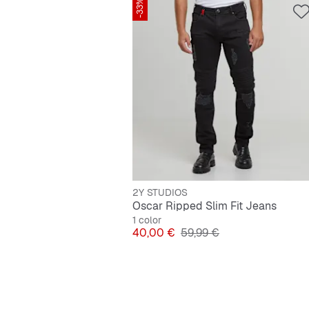
-33%
2Y STUDIOS
Oscar Ripped Slim Fit Jeans
1 color
Precio
Precio original
40,00 €
59,99 €