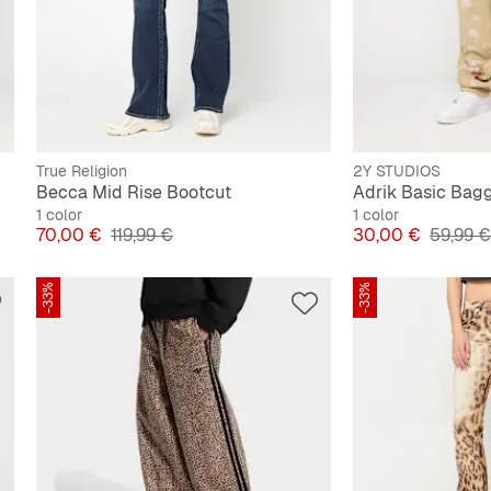
True Religion
2Y STUDIOS
Becca Mid Rise Bootcut
Adrik Basic Bag
1 color
1 color
Precio
Precio original
Precio
Precio o
70,00 €
119,99 €
30,00 €
59,99 €
-33%
-33%