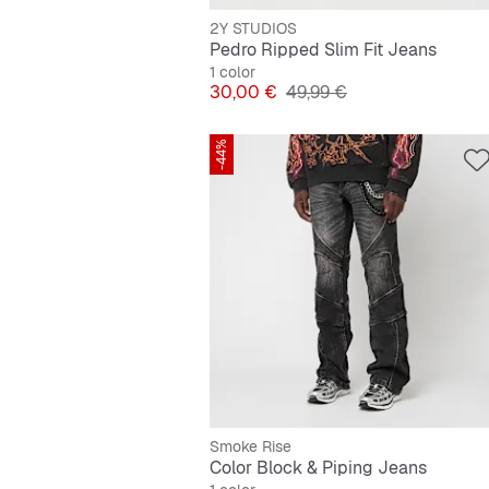
2Y STUDIOS
Pedro Ripped Slim Fit Jeans
1 color
Precio
Precio original
30,00 €
49,99 €
-44%
Smoke Rise
Color Block & Piping Jeans