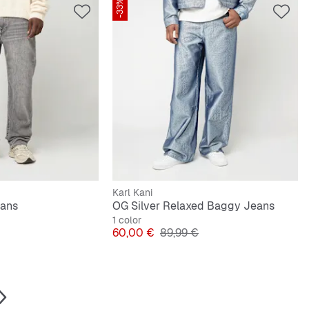
-33%
Karl Kani
eans
OG Silver Relaxed Baggy Jeans
1 color
riginal
Precio
Precio original
60,00 €
89,99 €