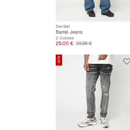
Decibel
Barrel Jeans
2 Colores
Precio
Precio original
25,00 €
39,99 €
-40%