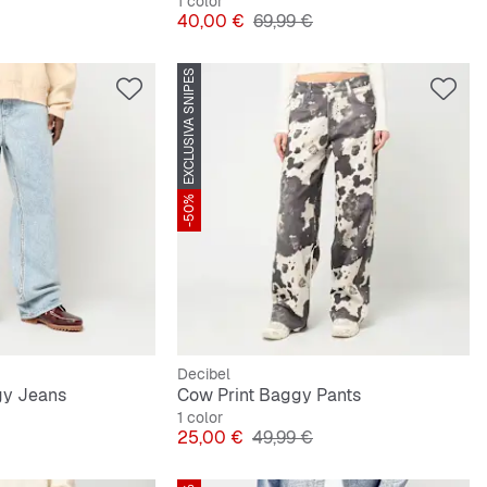
1 color
riginal
Precio
Precio original
40,00 €
69,99 €
EXCLUSIVA SNIPES
-50%
Decibel
gy Jeans
Cow Print Baggy Pants
1 color
riginal
Precio
Precio original
25,00 €
49,99 €