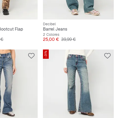
Decibel
Bootcut Flap
Barrel Jeans
2 Colores
original
Precio
Precio original
 €
25,00 €
39,99 €
-31%