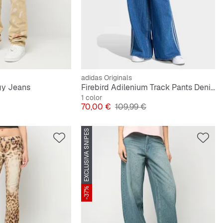
adidas Originals
gy Jeans
Firebird Adilenium Track Pants Denim
1 color
riginal
Precio
Precio original
70,00 €
109,99 €
EXCLUSIVA SNIPES
-37%