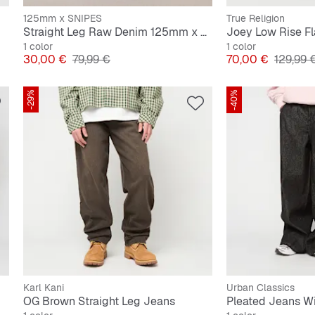
125mm x SNIPES
True Religion
Straight Leg Raw Denim 125mm x SNIPES
Joey Low Rise Fl
1 color
1 color
Precio
Precio original
Precio
Precio o
30,00 €
79,99 €
70,00 €
129,99 
-29%
-40%
Karl Kani
Urban Classics
OG Brown Straight Leg Jeans
Pleated Jeans W