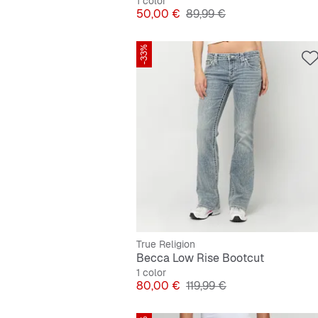
1 color
Precio
Precio original
50,00 €
89,99 €
-33%
True Religion
Becca Low Rise Bootcut
1 color
Precio
Precio original
80,00 €
119,99 €