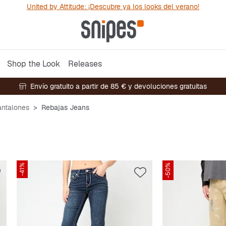
United by Attitude: ¡Descubre ya los looks del verano!
Shop the Look
Releases
Envío gratuito a partir de 85 € y devoluciones gratuitas
antalones
Rebajas Jeans
-41%
-50%