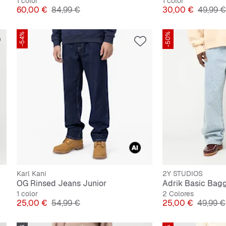
1 color
1 color
Precio
Precio original
Precio
Precio o
60,00 €
84,99 €
30,00 €
49,99 €
-54%
-50%
Karl Kani
2Y STUDIOS
OG Rinsed Jeans Junior
Adrik Basic Bag
1 color
2 Colores
Precio
Precio original
Precio
Precio o
25,00 €
54,99 €
25,00 €
49,99 €