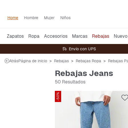
Home
Hombre
Mujer
Niños
Zapatos
Ropa
Accesorios
Marcas
Rebajas
Nuevo
Envío con UPS
Atrás
Página de inicio
Rebajas
Rebajas Ropa
Rebajas P
Rebajas Jeans
50 Resultados
-50%