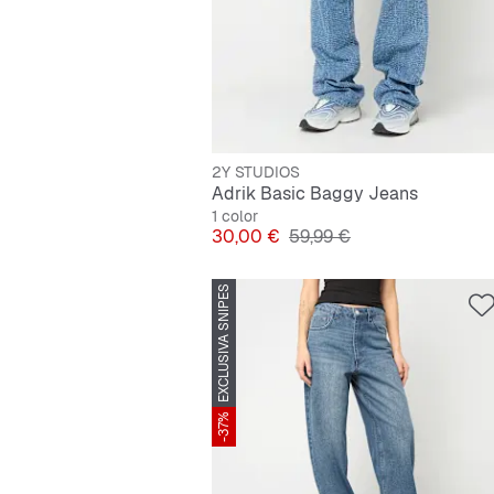
2Y STUDIOS
Adrik Basic Baggy Jeans
1 color
Precio
Precio original
30,00 €
59,99 €
EXCLUSIVA SNIPES
-37%