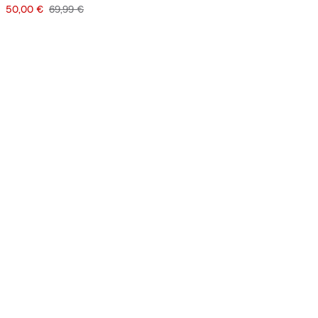
Precio
Precio original
50,00 €
69,99 €