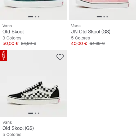
Vans
Vans
Old Skool
JN Old Skool (GS)
3 Colores
5 Colores
Precio
Precio original
Precio
Precio original
50,00 €
84,99 €
40,00 €
64,99 €
-28%
Vans
Old Skool (GS)
5 Colores