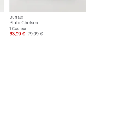
Buffalo
Pluto Chelsea
1 Couleur
Prix
Prix original
63,99 €
79,99 €