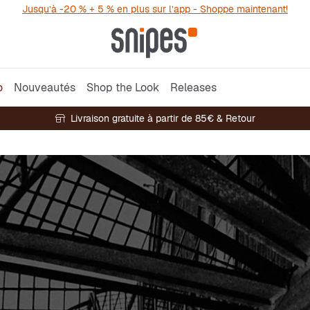
Jusqu’à -20 % + 5 % en plus sur l’app - Shoppe maintenant!
o
Nouveautés
Shop the Look
Releases
Livraison gratuite à partir de 85€ & Retour