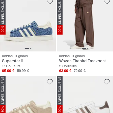
SNIPES EXCLUSIVE
SNIPES EXCLUSIVE
-20%
-20%
adidas Originals
adidas Originals
Superstar II
Woven Firebird Trackpant
17 Couleurs
2 Couleurs
Prix
Prix original
Prix
Prix original
95,99 €
119,99 €
63,99 €
79,99 €
SNIPES EXCLUSIVE
SNIPES EXCLUSIVE
-30%
-20%