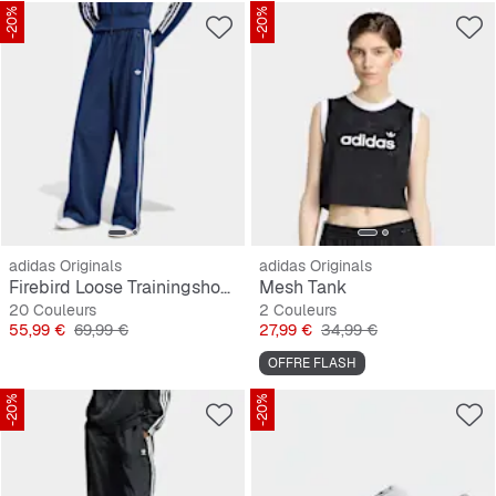
-20%
-20%
adidas Originals
adidas Originals
Firebird Loose Trainingshose
Mesh Tank
20 Couleurs
2 Couleurs
Prix
Prix original
Prix
Prix original
55,99 €
69,99 €
27,99 €
34,99 €
OFFRE FLASH
-20%
-20%