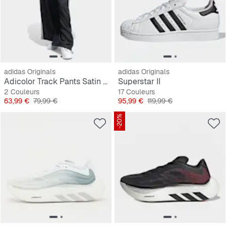
adidas Originals
adidas Originals
Adicolor Track Pants Satin Wide Leg
Superstar II
2 Couleurs
17 Couleurs
Prix
Prix original
Prix
Prix original
63,99 €
79,99 €
95,99 €
119,99 €
-20%