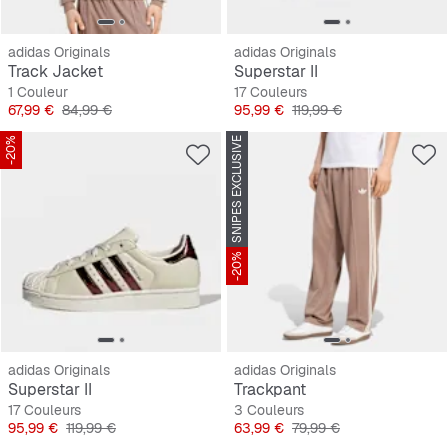
adidas Originals
adidas Originals
Track Jacket
Superstar II
1 Couleur
17 Couleurs
Prix
Prix original
Prix
Prix original
67,99 €
84,99 €
95,99 €
119,99 €
-20%
SNIPES EXCLUSIVE
-20%
adidas Originals
adidas Originals
Superstar II
Trackpant
17 Couleurs
3 Couleurs
Prix
Prix original
Prix
Prix original
95,99 €
119,99 €
63,99 €
79,99 €