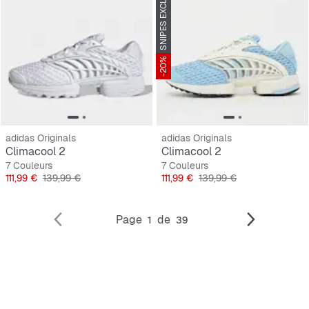
SNIPES EXCLUSIVE
-20%
adidas Originals
adidas Originals
Climacool 2
Climacool 2
7 Couleurs
7 Couleurs
Prix
Prix original
Prix
Prix original
111,99 €
139,99 €
111,99 €
139,99 €
Page
de
1
39