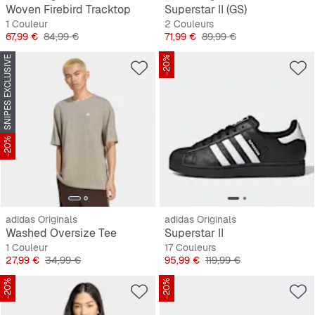
Woven Firebird Tracktop
Superstar II (GS)
1 Couleur
2 Couleurs
Prix
Prix original
Prix
Prix original
67,99 €
84,99 €
71,99 €
89,99 €
SNIPES EXCLUSIVE
-20%
-20%
adidas Originals
adidas Originals
Washed Oversize Tee
Superstar II
1 Couleur
17 Couleurs
Prix
Prix original
Prix
Prix original
27,99 €
34,99 €
95,99 €
119,99 €
-20%
-20%