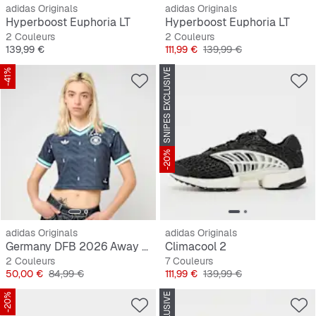
adidas Originals
adidas Originals
Hyperboost Euphoria LT
Hyperboost Euphoria LT
2 Couleurs
2 Couleurs
Prix
Prix
Prix original
139,99 €
111,99 €
139,99 €
-41%
SNIPES EXCLUSIVE
-20%
adidas Originals
adidas Originals
Germany DFB 2026 Away Jersey, cropped
Climacool 2
2 Couleurs
7 Couleurs
Prix
Prix original
Prix
Prix original
50,00 €
84,99 €
111,99 €
139,99 €
-20%