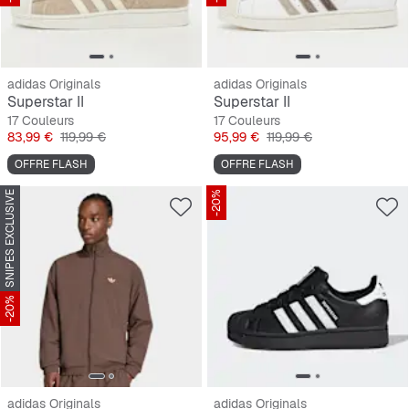
adidas Originals
adidas Originals
Superstar II
Superstar II
17 Couleurs
17 Couleurs
Prix
Prix original
Prix
Prix original
83,99 €
119,99 €
95,99 €
119,99 €
OFFRE FLASH
OFFRE FLASH
SNIPES EXCLUSIVE
-20%
-20%
adidas Originals
adidas Originals