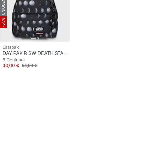
-53%
Eastpak
DAY PAK'R SW DEATH STAR black
5 Couleurs
Prix
Prix original
30,00 €
64,99 €