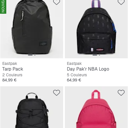
NOUVEAU
Eastpak
Eastpak
Tarp Pack
Day Pak'r NBA Logo
2 Couleurs
5 Couleurs
Prix
Prix
84,99 €
64,99 €