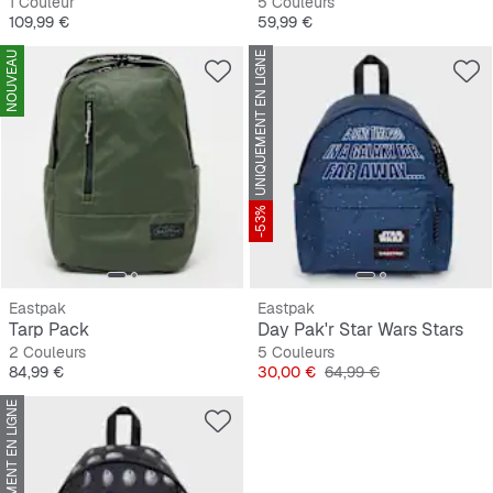
1 Couleur
5 Couleurs
Prix
Prix
109,99 €
59,99 €
NOUVEAU
UNIQUEMENT EN LIGNE
-53%
Eastpak
Eastpak
Tarp Pack
Day Pak'r Star Wars Stars
2 Couleurs
5 Couleurs
Prix
Prix
Prix original
84,99 €
30,00 €
64,99 €
UNIQUEMENT EN LIGNE