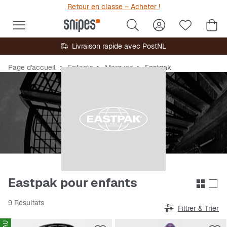
Retour en classe – Acheter !
Livraison rapide avec PostNL
Page d'accueil
Enfants
Marques
Eastpak
Eastpak pour enfants
9 Résultats
Filtrer & Trier